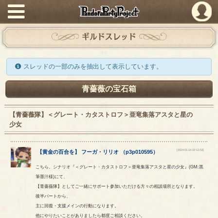
PandoraPartyProject
ギルドスレッド
スレッドの一部のみを抽出して表示しています。
青薔薇の宝石箱
【青薔薇隊】＜グレート・カタストロフ＞亜竜集落アスタと星の
少女
[2024-01-14 22:12:53]
【
黄金の百合を
】
フーガ
・
リリオ
（
p3p010595
）
こちら、シナリオ『＜グレート・カタストロフ＞亜竜集落アスタと星の少女』(GM:黒
筆墨汁様)にて、
【青薔薇隊】としてご一緒にサポート参加いただける方々の相談場所となります。
後半パートから、
主に回復・支援メインの行動になります。
他にやりたいことがありましたら都度ご相談ください。