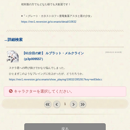
初対面の方でもどなた様でも大歓迎です！
●『＜グレート・カタストロフ＞亜竜集落アスタと星の少女』
https://rev1.reversion.jp/scenario/detail/10632
→詳細検索
[2024-01-21 18:18:05]
【
61分目の針
】
ルブラット
・
メルクライン
（
p3p009557
）
ステラ君への呼び掛けでかなり悩んでしまった。
ひとまずこのようなプレイングに仕上がったが、どうだろうか。
https://rev1.reversion.jp/scenario/show_playing/10632/295291?key=ee93ebcc
キャラクターを選択してください。
1
« first
‹
next ›
last »
prev
戻る