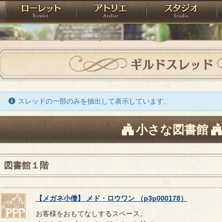
神殿
ローレット
アトリエ
raPartyProject
ギルドスレッド
スレッドの一部のみを抽出して表示しています。
小さな図書館
図書館１階
【
メガネ小僧
】
メド
・
ロウワン
（
p3p000178
）
お客様をおもてなしするスペース。