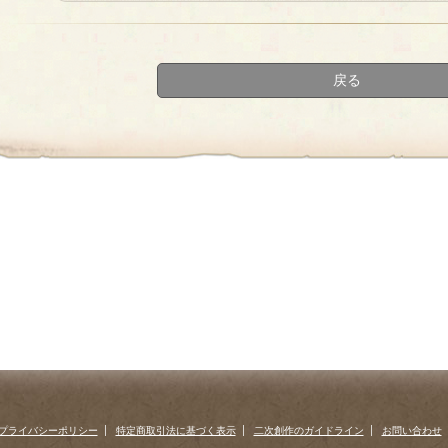
«
‹
next
last
first
prev
›
»
戻る
プライバシーポリシー
特定商取引法に基づく表示
二次創作のガイドライン
お問い合わせ