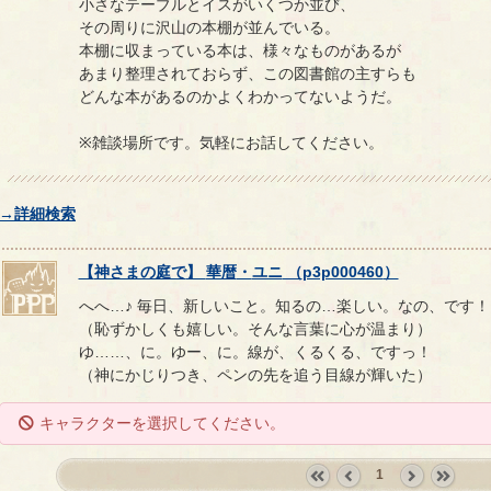
小さなテーブルとイスがいくつか並び、
その周りに沢山の本棚が並んでいる。
本棚に収まっている本は、様々なものがあるが
あまり整理されておらず、この図書館の主すらも
どんな本があるのかよくわかってないようだ。
※雑談場所です。気軽にお話してください。
→詳細検索
【
神さまの庭で
】
華暦
・
ユニ
（
p3p000460
）
へへ…♪ 毎日、新しいこと。知るの…楽しい。なの、です！
（恥ずかしくも嬉しい。そんな言葉に心が温まり）
ゆ……、に。ゆー、に。線が、くるくる、ですっ！
（神にかじりつき、ペンの先を追う目線が輝いた）
キャラクターを選択してください。
1