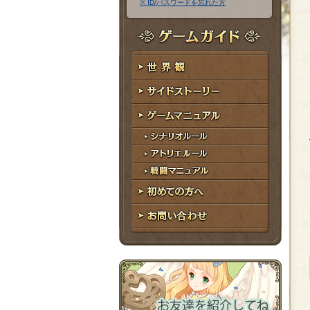
※ ID/パスワードを忘れた方
ア
ワ
ド
ー
レ
ド
ゲームガイド
ス
世界観
サイドストーリー
ゲームマニュアル
シナリオルール
アトリエルール
戦闘マニュアル
初めての方へ
お問い合わせ