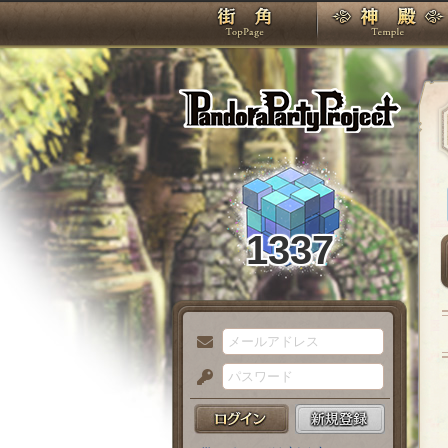
TOP
Pando
1337
メ
ー
パ
ル
ス