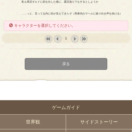
私も商店ギルドに顔を出した後に、露店漁りでもするとしようか
……っと、言ってる内に街が見えてきたぞ（馬車内のマヘルに振り向き声を掛ける）
キャラクターを選択してください。
1
« first
‹
next ›
last »
prev
戻る
ゲームガイド
世界観
サイドストーリー