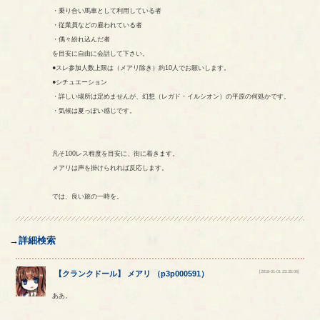
・乗り合い馬車として利用している者
・従業員などの雇われている者
・偶々紛れ込んだ者
を目安に自由に会話して下さい。
●スレ参加人数上限は（メアリ除き）約10人でお願いします。
●シチュエーション
・詳しい場所は定めませんが、幻想（レガド・イルシオン）の平原の何処かです。
・気候は夏っぽい感じです。
凡そ100レス程度を目安に、街に着きます。
メアリは声を掛けられれば反応します。
では、良い旅の一時を。
→詳細検索
[2018-01-01 23:35:06]
【
クランクドール
】
メアリ
（
p3p000591
）
ああ。