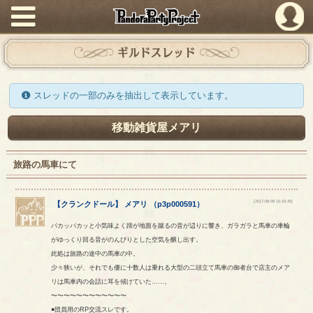
PandoraPartyProject
ギルドスレッド
スレッドの一部のみを抽出して表示しています。
移動雑貨屋メアリ
旅路の馬車にて
[2017-08-09 15:33:45]
【
クランクドール
】
メアリ
（
p3p000591
）
パカッパカッと小気味よく蹄が地面を蹴るの音が辺りに響き、ガラガラと馬車の車輪
がゆっくり回る音がのんびりとした空気を醸し出す。
此処は旅路の途中の馬車の中。
少々狭いが、それでも優に十数人は乗れる大型の二頭立て馬車の御者台で店主のメア
リは馬車内の会話に耳を傾けていた……。
〜〜〜〜〜〜〜〜〜〜〜〜
●団員用のRP交流スレです。