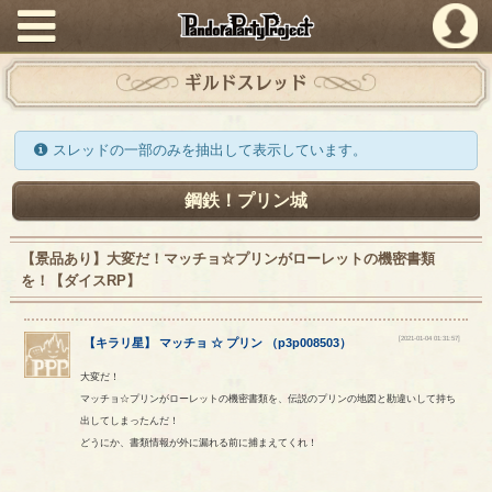
PandoraPartyProject
ギルドスレッド
スレッドの一部のみを抽出して表示しています。
鋼鉄！プリン城
【景品あり】大変だ！マッチョ☆プリンがローレットの機密書類
を！【ダイスRP】
[2021-01-04 01:31:57]
【
キラリ星
】
マッチョ
☆
プリン
（
p3p008503
）
大変だ！
マッチョ☆プリンがローレットの機密書類を、伝説のプリンの地図と勘違いして持ち
出してしまったんだ！
どうにか、書類情報が外に漏れる前に捕まえてくれ！