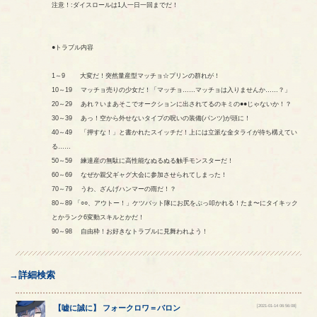
注意！:ダイスロールは1人一日一回までだ！
●トラブル内容
1～9 大変だ！突然量産型マッチョ☆プリンの群れが！
10～19 マッチョ売りの少女だ！「マッチョ……マッチョは入りませんか……？」
20～29 あれ？いまあそこでオークションに出されてるのキミの●●じゃないか！？
30～39 あっ！空から外せないタイプの呪いの装備(パンツ)が頭に！
40～49 「押すな！」と書かれたスイッチだ！上には立派な金タライが待ち構えてい
る……
50～59 練達産の無駄に高性能なぬるぬる触手モンスターだ！
60～69 なぜか親父ギャグ大会に参加させられてしまった！
70～79 うわ、ざんげハンマーの雨だ！？
80～89 「○○、アウトー！」ケツバット隊にお尻をぶっ叩かれる！たま〜にタイキック
とかランク6変動スキルとかだ！
90～98 自由枠！お好きなトラブルに見舞われよう！
→詳細検索
[2021-01-14 06:56:08]
【
嘘に誠に
】
フォークロワ
＝
バロン