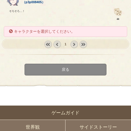
（
p3p008405
）
そろそろ…！
44
キャラクターを選択してください。
1
« first
‹
next ›
last »
prev
戻る
ゲームガイド
世界観
サイドストーリー