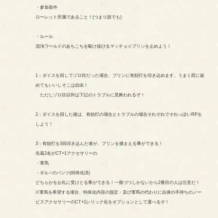
・参加条件
ローレット所属であること！(つまり誰でも)
・ルール
混沌ワールドのあちこちを駆け抜けるマッチョ☆プリンを止めよう！
1：ダイスを回してゾロ目だった場合、プリンに有効打を叩き込めます。うまく罠に嵌
めてもいいしそこは自由！
ただしゾロ目以外は下記のトラブルに見舞われるぞ！
2：ダイスを回した後は、有効打の場合とトラブルの場合それぞれでそれっぽいRPを
しよう！
3：有効打を3回叩き込んだ者が、プリンを捕まえる事ができる！
先着2名がCT+1アクセサリーの
・軍馬
・ギル♂のパンツ(特殊化済)
どちらかをお礼に受けとる事ができる！一個づつしかないから2番目の人は注意だ！
※軍馬を希望する場合、特殊化内容の指定・及び軍馬の代わりに自身の手持ちのノー
ビスアクセサリーのCT+1レリック化をオプションとして選べるぞ！