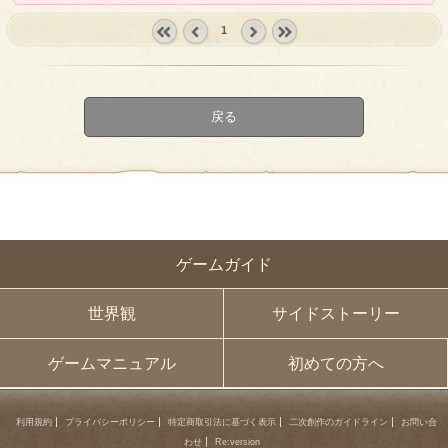
1
« first
‹
next ›
last »
prev
戻る
ゲームガイド
世界観
サイドストーリー
ゲームマニュアル
初めての方へ
利用規約
プライバシーポリシー
特定商取引法に基づく表示
二次創作のガイドライン
お問い合
わせ
Re:version