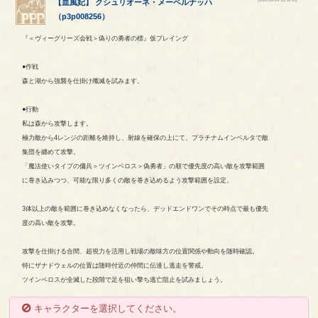
【
血風妃
】
クシュリオーネ
・
メーベルナッハ
（
p3p008256
）
『＜ヴィーグリーズ会戦＞偽りの勇者の標』仮プレイング
●作戦
森と湖から強襲を仕掛け殲滅を試みます。
●行動
私は森から攻撃します。
極力敵から4レンジの距離を維持し、射線を確保の上にて、プラチナムインベルタで敵
集団を纏めて攻撃。
「魔法使いタイプの傭兵＞ツインベロス＞偽勇者」の順で優先度の高い敵を攻撃範囲
に巻き込みつつ、可能な限り多くの敵を巻き込めるよう攻撃範囲を設定。
3体以上の敵を範囲に巻き込めなくなったら、デッドエンドワンでその時点で最も優先
度の高い敵を攻撃。
攻撃を仕掛ける合間、超視力を活用し戦場の敵味方の位置関係や動向を随時確認。
特にザナドウェルの位置は随時付近の仲間に伝達し逃走を警戒。
ツインベロスが全滅した段階で足を狙い撃ち逃亡阻止を試みましょう。
キャラクターを選択してください。