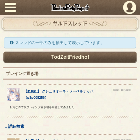
PandoraPartyProject
ギルドスレッド
スレッドの一部のみを抽出して表示しています。
TodZeitFriedhof
プレイング置き場
[2021-04-13 17:01:03]
【
血風妃
】
クシュリオーネ
・
メーベルナッハ
（
p3p008256
）
折角なので仮プレイング置き場を用意してみました。
→詳細検索
[2021-06-24 18:54:20]