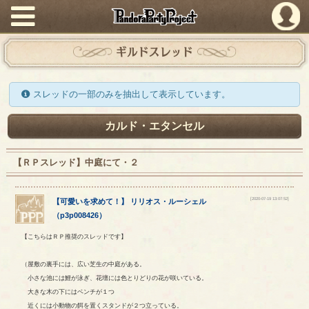
PandoraPartyProject
ギルドスレッド
スレッドの一部のみを抽出して表示しています。
カルド・エタンセル
【ＲＰスレッド】中庭にて・２
[2020-07-19 13:07:52]
【
可愛いを求めて！
】
リリオス
・
ルーシェル
（
p3p008426
）
【こちらはＲＰ推奨のスレッドです】
（屋敷の裏手には、広い芝生の中庭がある。
小さな池には鯉が泳ぎ、花壇には色とりどりの花が咲いている。
大きな木の下にはベンチが１つ
近くには小動物の餌を置くスタンドが２つ立っている。