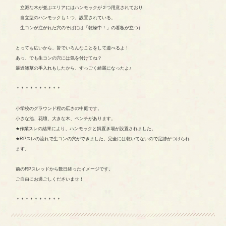
立派な木が並ぶエリアにはハンモックが２つ用意されており
自立型のハンモックも１つ、設置されている。
生コンが注がれた穴のそばには「乾燥中！」の看板が立つ）
とっても広いから、皆でいろんなことをして遊べるよ！
あっ、でも生コンの穴には気を付けてね？
最近雑草の手入れもしたから、すっごく綺麗になったよ♪
＊＊＊＊＊＊＊＊＊＊
小学校のグラウンド程の広さの中庭です。
小さな池、花壇、大きな木、ベンチがあります。
★作業スレの結果により、ハンモックと餌置き場が設置されました。
★RPスレの流れで生コンの穴ができました。完全には乾いてないので足跡がつけられ
ます。
前のRPスレッドから数日経ったイメージです。
ご自由にお過ごしくださいませ！
＊＊＊＊＊＊＊＊＊＊