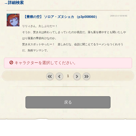
→詳細検索
[2020-12-17 03:59:50]
【
豊穣の空
】
ソロア
・
ズヌシェカ
（
p3p008060
）
リリィさん、久しぶりだー！
そうか、焚き火は終わってしまっていたのか残念だ。落ち葉を燃やすとも聞いたしや
はり落葉の季節向けなのか。
焚き火スポットやったー！ 楽しみだな、会話に聞こえてるラーメンもつくれそう
だ、魚粉マシマシで。
キャラクターを選択してください。
1
« first
‹
next ›
last »
prev
戻る