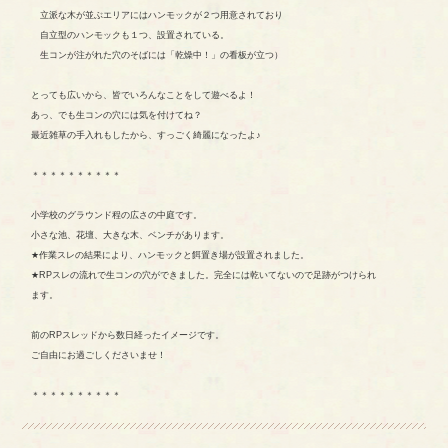
立派な木が並ぶエリアにはハンモックが２つ用意されており
自立型のハンモックも１つ、設置されている。
生コンが注がれた穴のそばには「乾燥中！」の看板が立つ）
とっても広いから、皆でいろんなことをして遊べるよ！
あっ、でも生コンの穴には気を付けてね？
最近雑草の手入れもしたから、すっごく綺麗になったよ♪
＊＊＊＊＊＊＊＊＊＊
小学校のグラウンド程の広さの中庭です。
小さな池、花壇、大きな木、ベンチがあります。
★作業スレの結果により、ハンモックと餌置き場が設置されました。
★RPスレの流れで生コンの穴ができました。完全には乾いてないので足跡がつけられ
ます。
前のRPスレッドから数日経ったイメージです。
ご自由にお過ごしくださいませ！
＊＊＊＊＊＊＊＊＊＊