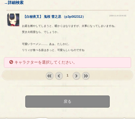
→詳細検索
[2020-11-24 23:04:32]
【
白秘夜叉
】
鬼桜
雪之丞
（
p3p002312
）
お庭を燃やしてしまうと、暖かくはなりますが、火事になってしまいますね。
焚き火程度なら、でしょうか。
可愛いラーメン……。あぁ、たしかに。
リリィが食べる姿はきっと、可愛らしいものですね
キャラクターを選択してください。
1
« first
‹
next ›
last »
prev
戻る