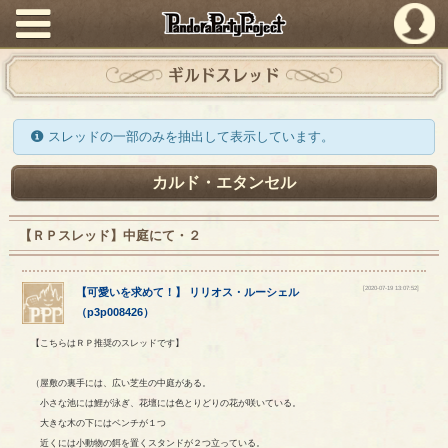
PandoraPartyProject
ギルドスレッド
スレッドの一部のみを抽出して表示しています。
カルド・エタンセル
【ＲＰスレッド】中庭にて・２
[2020-07-19 13:07:52]
【
可愛いを求めて！
】
リリオス
・
ルーシェル
（
p3p008426
）
【こちらはＲＰ推奨のスレッドです】
（屋敷の裏手には、広い芝生の中庭がある。
小さな池には鯉が泳ぎ、花壇には色とりどりの花が咲いている。
大きな木の下にはベンチが１つ
近くには小動物の餌を置くスタンドが２つ立っている。