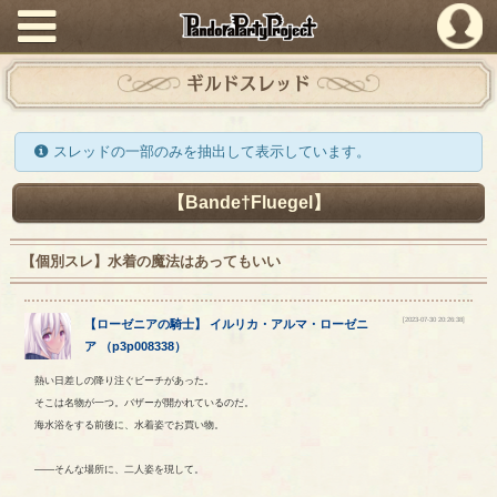
PandoraPartyProject
ギルドスレッド
スレッドの一部のみを抽出して表示しています。
【Bande†Fluegel】
【個別スレ】水着の魔法はあってもいい
[2023-07-30 20:26:38]
【
ローゼニアの騎士
】
イルリカ
・
アルマ
・
ローゼニ
ア
（
p3p008338
）
熱い日差しの降り注ぐビーチがあった。
そこは名物が一つ。バザーが開かれているのだ。
海水浴をする前後に、水着姿でお買い物。
――そんな場所に、二人姿を現して。