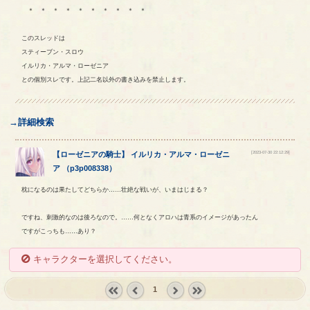
＊ ＊ ＊ ＊ ＊ ＊ ＊ ＊ ＊ ＊
このスレッドは
スティーブン・スロウ
イルリカ・アルマ・ローゼニア
との個別スレです。上記二名以外の書き込みを禁止します。
→詳細検索
[2023-07-30 22:12:29]
【
ローゼニアの騎士
】
イルリカ
・
アルマ
・
ローゼニ
ア
（
p3p008338
）
枕になるのは果たしてどちらか……壮絶な戦いが、いまはじまる？
ですね、刺激的なのは後ろなので。……何となくアロハは青系のイメージがあったん
ですがこっちも……あり？
キャラクターを選択してください。
1
« first
‹
next ›
last »