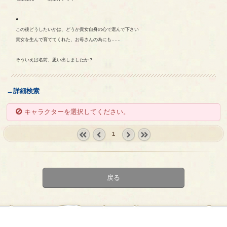
●
この後どうしたいかは、どうか貴女自身の心で選んで下さい
貴女を生んで育ててくれた、お母さんの為にも……
そういえば名前、思い出しましたか？
→詳細検索
キャラクターを選択してください。
1
« first
‹
next ›
last »
prev
戻る