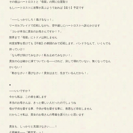
その後はハートロストと『母親』の間に位置取り
もしハートロストに攻撃が及ぶようであれば【庇う】予定です
「――しっかりしろ！逃げるなッ！」
リーガルブレイドで応戦しながら、背中越しにハートロストへ訴えかけます
「コレが本当に貴女のお母さんですか！？」
限界まで『母親』にトドメは刺しません
何度攻撃を受けても【不殺】の拳闘のみで応戦します。パンドラなんて、いくらでも
持っていけ！
「なら呼び掛けてみなさい！私を止めてみなさい！」
貴女の心は確かに凍てついている――けれど、決して壊れていない。無くなってなん
かいない！
「動きなさい！選びなさい！貴女はまだ、生きているんだから！」
●
――いいですか？
今から私は、この者を滅します
本当のお母さんは、きっと優しい人だったのでしょうね
母が子供を愛する事、子供が母を愛する事に、善悪など存在しません
だからこそ私は、貴女のお母さんの尊厳を護りたいと思います
貴女も、しっかりと見届けなさい……！
七星極光――『断空牙』ッ！