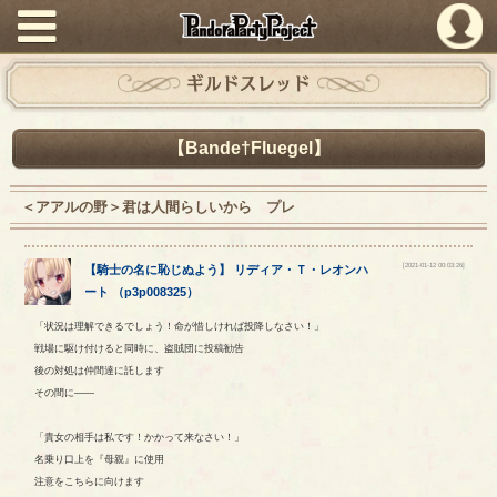
PandoraPartyProject
ギルドスレッド
【Bande†Fluegel】
＜アアルの野＞君は人間らしいから プレ
[2021-01-12 00:03:26]
【
騎士の名に恥じぬよう
】
リディア
・
Ｔ
・
レオンハ
ート
（
p3p008325
）
「状況は理解できるでしょう！命が惜しければ投降しなさい！」
戦場に駆け付けると同時に、盗賊団に投稿勧告
後の対処は仲間達に託します
その間に――
「貴女の相手は私です！かかって来なさい！」
名乗り口上を『母親』に使用
注意をこちらに向けます