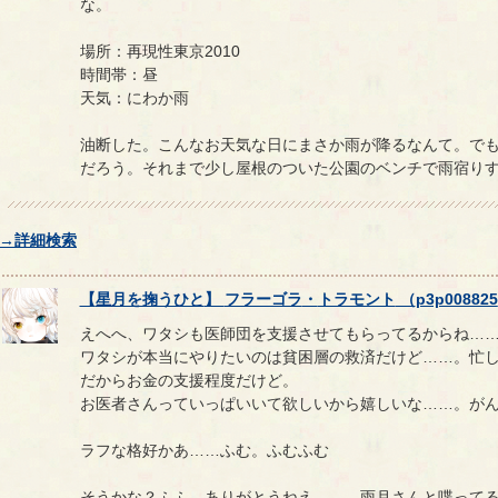
な。
場所：再現性東京2010
時間帯：昼
天気：にわか雨
油断した。こんなお天気な日にまさか雨が降るなんて。で
だろう。それまで少し屋根のついた公園のベンチで雨宿り
→詳細検索
【
星月を掬うひと
】
フラーゴラ
・
トラモント
（
p3p008825
えへへ、ワタシも医師団を支援させてもらってるからね…
ワタシが本当にやりたいのは貧困層の救済だけど……。忙
だからお金の支援程度だけど。
お医者さんっていっぱいいて欲しいから嬉しいな……。が
ラフな格好かあ……ふむ。ふむふむ
そうかな？ふふ、ありがとうねえ……。雨月さんと喋って