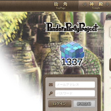
TOP
Pando
1337
メ
ー
パ
ル
ス