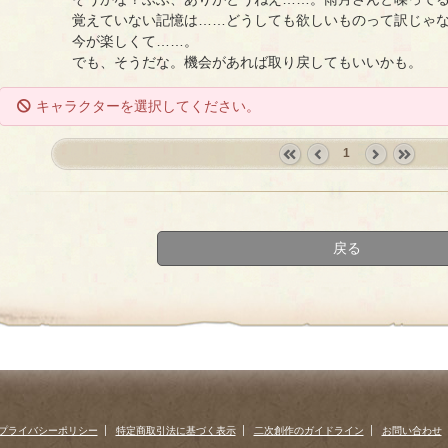
覚えていない記憶は……どうしても欲しいものって訳じゃ
今が楽しくて……。
でも、そうだな。機会があれば取り戻してもいいかも。
キャラクターを選択してください。
1
«
‹
next
last
first
prev
›
»
戻る
プライバシーポリシー
特定商取引法に基づく表示
二次創作のガイドライン
お問い合わせ