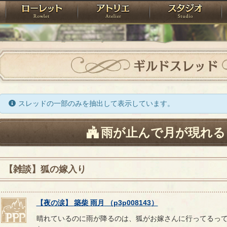
神殿
ローレット
アトリエ
raPartyProject
ギルドスレッド
スレッドの一部のみを抽出して表示しています。
雨が止んで月が現れる
【雑談】狐の嫁入り
【
夜の涙
】
築柴
雨月
（
p3p008143
）
晴れているのに雨が降るのは、狐がお嫁さんに行ってるっ