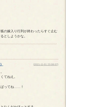
も狐の嫁入り行列が終わったらすぐ止む
するとしようかな。
）
[2021-11-01 23:08:07]
…。
しくてねえ。
んばってね……！
るとなんだかほっとする。