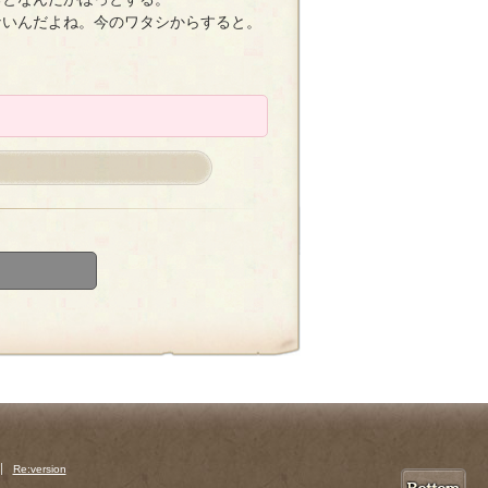
ないんだよね。今のワタシからすると。
Re:version
P