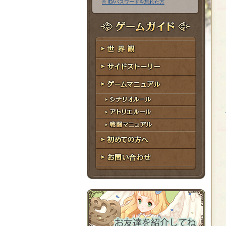
※ ID/パスワードを忘れた方
ア
ワ
ド
ー
レ
ド
ゲームガイド
ス
世界観
サイドストーリー
ゲームマニュアル
シナリオルール
アトリエルール
戦闘マニュアル
初めての方へ
お問い合わせ