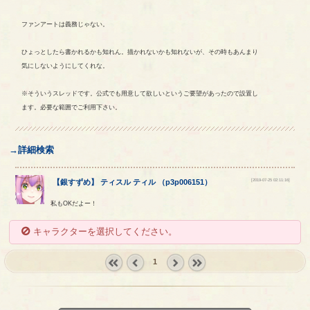
ファンアートは義務じゃない。
ひょっとしたら書かれるかも知れん。描かれないかも知れないが、その時もあんまり
気にしないようにしてくれな。
※そういうスレッドです。公式でも用意して欲しいというご要望があったので設置し
ます。必要な範囲でご利用下さい。
→詳細検索
[2019-07-25 02:11:16]
【
銀すずめ
】
ティスル
ティル
（
p3p006151
）
私もOKだよー！
キャラクターを選択してください。
1
« first
‹
next ›
last »
prev