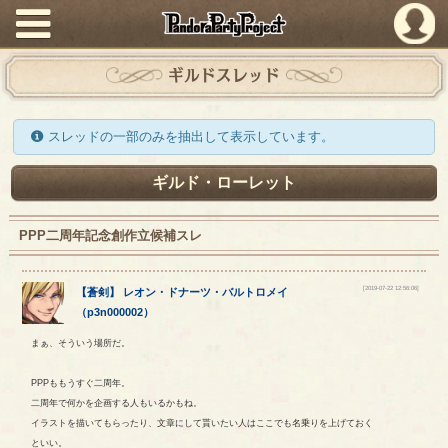
PandoraPartyProject
ギルドスレッド
スレッドの一部のみを抽出して表示しています。
ギルド・ローレット
PPP二周年記念創作立候補スレ
[2019-07-22 12:56:06]
【
蒼剣
】
レオン
・
ドナーツ
・
バルトロメイ
（
p3n000002
）
まぁ、そういう場所だ。
PPPももうすぐ二周年。
二周年で何かを企画する人もいるかもね。
イラストを描いてもらったり、文章にして貰いたい人はここでも名乗りを上げておく
といい。