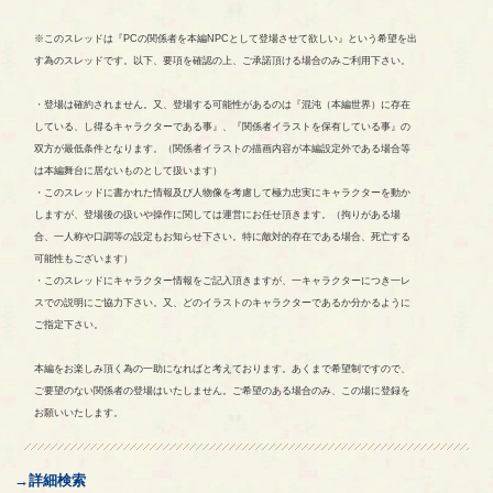
※このスレッドは『PCの関係者を本編NPCとして登場させて欲しい』という希望を出
す為のスレッドです。以下、要項を確認の上、ご承諾頂ける場合のみご利用下さい。
・登場は確約されません。又、登場する可能性があるのは『混沌（本編世界）に存在
している、し得るキャラクターである事』、『関係者イラストを保有している事』の
双方が最低条件となります。（関係者イラストの描画内容が本編設定外である場合等
は本編舞台に居ないものとして扱います）
・このスレッドに書かれた情報及び人物像を考慮して極力忠実にキャラクターを動か
しますが、登場後の扱いや操作に関しては運営にお任せ頂きます。（拘りがある場
合、一人称や口調等の設定もお知らせ下さい。特に敵対的存在である場合、死亡する
可能性もございます）
・このスレッドにキャラクター情報をご記入頂きますが、一キャラクターにつき一レ
スでの説明にご協力下さい。又、どのイラストのキャラクターであるか分かるように
ご指定下さい。
本編をお楽しみ頂く為の一助になればと考えております。あくまで希望制ですので、
ご要望のない関係者の登場はいたしません。ご希望のある場合のみ、この場に登録を
お願いいたします。
→詳細検索