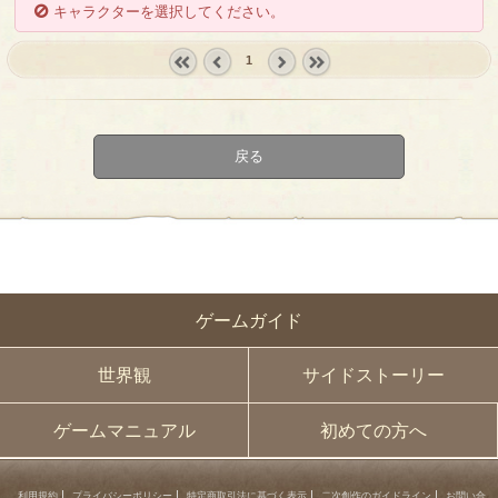
キャラクターを選択してください。
1
« first
‹
next ›
last »
prev
戻る
ゲームガイド
世界観
サイドストーリー
ゲームマニュアル
初めての方へ
利用規約
プライバシーポリシー
特定商取引法に基づく表示
二次創作のガイドライン
お問い合