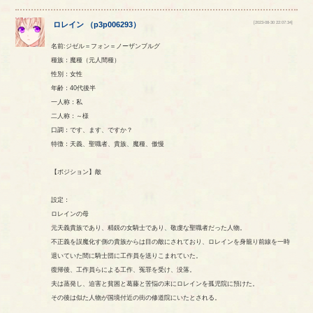
[2023-08-30 22:07:34]
ロレイン
（
p3p006293
）
名前:ジゼル＝フォン＝ノーザンブルグ
種族：魔種（元人間種）
性別：女性
年齢：40代後半
一人称：私
二人称：～様
口調：です、ます、ですか？
特徴：天義、聖職者、貴族、魔種、傲慢
【ポジション】敵
設定：
ロレインの母
元天義貴族であり、精鋭の女騎士であり、敬虔な聖職者だった人物。
不正義を誤魔化す側の貴族からは目の敵にされており、ロレインを身籠り前線を一時
退いていた間に騎士団に工作員を送りこまれていた。
復帰後、工作員らによる工作、冤罪を受け、没落。
夫は蒸発し、迫害と貧困と葛藤と苦悩の末にロレインを孤児院に預けた。
その後は似た人物が国境付近の街の修道院にいたとされる。