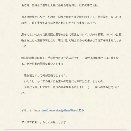
ある時、自身らの無罪と天義に蔓延る悪を知り、狂気の中で反転。
何より我慢ならなかったのは、自身が信じた孤児院の院長こそ、悪に染まりきった側
の者で、娘を手放すように誘導されていたという事実であった。
悪そのものであった孤児院に襲撃をかけて孤児とロレイン以外を殺害、ロレインは召
喚されたため消息不明となり、駆け付けた騎士団をも死傷させて行方を眩ませたとさ
れる。
戦闘力は相当に高く、手に持つ杖は仕込み杖であり、傷付けば傷付けくほど強くな
る、物神両面の苛烈な戦い方をする。
「悪を裁けずして何が正義でしょう？」
「わたくし、かつての身分にも誰かの思惑にも興味はございませんの」
「天義が天義として在る。多少の罰の緩和も許しましょう……国への望みはそれだ
け……」
イラスト：
https://rev1.reversion.jp/illust/illust/12214
アドリブ歓迎、よろしくお願いします