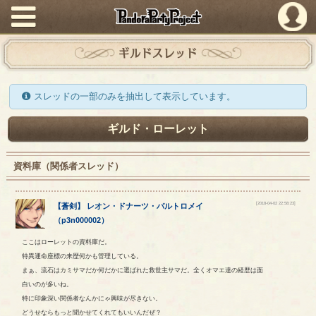
PandoraPartyProject
ギルドスレッド
スレッドの一部のみを抽出して表示しています。
ギルド・ローレット
資料庫（関係者スレッド）
[2018-04-02 22:58:23]
【
蒼剣
】
レオン
・
ドナーツ
・
バルトロメイ
（
p3n000002
）
ここはローレットの資料庫だ。
特異運命座標の来歴何かも管理している。
まぁ、流石はカミサマだか何だかに選ばれた救世主サマだ。全くオマエ達の経歴は面
白いのが多いね。
特に印象深い関係者なんかにゃ興味が尽きない。
どうせならもっと聞かせてくれてもいいんだぜ？