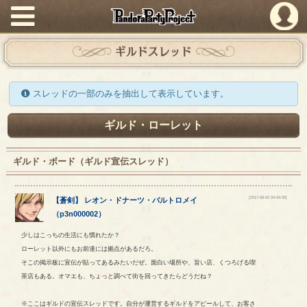
PandoraPartyProject
ギルドスレッド
スレッドの一部のみを抽出して表示しています。
ギルド・ローレット
ギルド・ボード（ギルド宣伝スレッド）
[2017-08-02 04:54:30]
【
蒼剣
】
レオン
・
ドナーツ
・
バルトロメイ
（
p3n000002
）
少しはこっちの生活にも慣れたか？
ローレット以外にもお前達には拠点があるだろ。
そこの掲示板に宣伝が貼ってあるみたいだぜ。面白い場所や、旨い店、くつろげる喫
茶店もある。オマエも、ちょっと調べて街を回ってきたらどうだね？
※ここはギルドの宣伝スレッドです。自分が運営するギルドをアピールして、お客さ