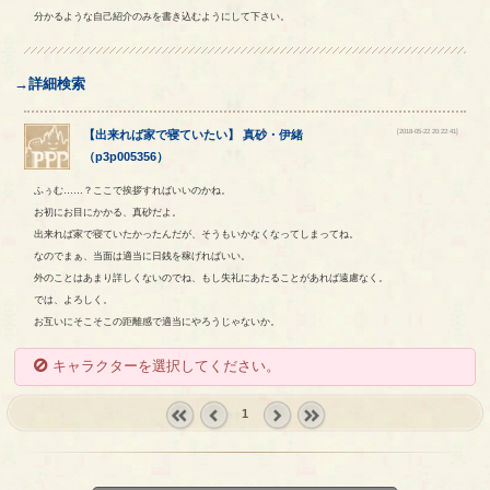
分かるような自己紹介のみを書き込むようにして下さい。
→詳細検索
[2018-05-22 20:22:41]
【
出来れば家で寝ていたい
】
真砂
・
伊緒
（
p3p005356
）
ふぅむ……？ここで挨拶すればいいのかね。
お初にお目にかかる、真砂だよ。
出来れば家で寝ていたかったんだが、そうもいかなくなってしまってね。
なのでまぁ、当面は適当に日銭を稼げればいい。
外のことはあまり詳しくないのでね、もし失礼にあたることがあれば遠慮なく。
では、よろしく。
お互いにそこそこの距離感で適当にやろうじゃないか。
キャラクターを選択してください。
1
« first
‹
next ›
last »
prev