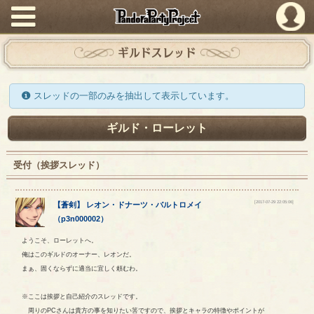
PandoraPartyProject
ギルドスレッド
スレッドの一部のみを抽出して表示しています。
ギルド・ローレット
受付（挨拶スレッド）
[2017-07-29 22:05:06]
【
蒼剣
】
レオン
・
ドナーツ
・
バルトロメイ
（
p3n000002
）
ようこそ、ローレットへ。
俺はこのギルドのオーナー、レオンだ。
まぁ、固くならずに適当に宜しく頼むわ。
※ここは挨拶と自己紹介のスレッドです。
周りのPCさんは貴方の事を知りたい筈ですので、挨拶とキャラの特徴やポイントが