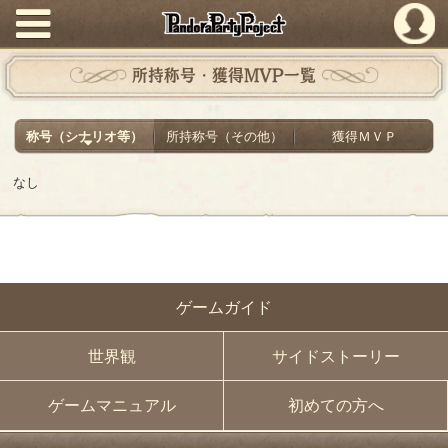
PandoraPartyProject
所持称号・獲得MVP一覧
称号（シナリオ等）
所持称号（その他）
獲得ＭＶＰ
なし
ゲームガイド
世界観
サイドストーリー
ゲームマニュアル
初めての方へ