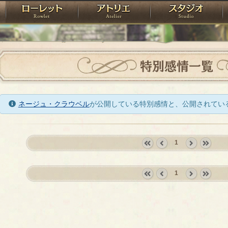
神殿
ローレット
アトリエ
raPartyProject
特別感情一覧
ネージュ・クラウベル
が公開している特別感情と、公開されてい
1
«
‹
next
last
first
prev
›
»
1
«
‹
next
last
first
prev
›
»