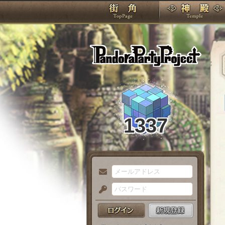
TOP
Pando
1337
メ
ー
パ
ル
ス