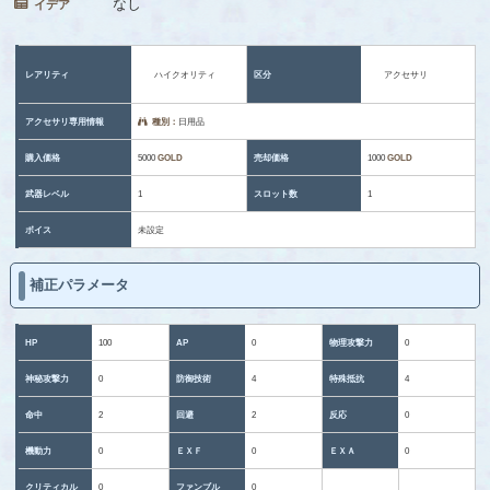
なし
イデア
レアリティ
ハイクオリティ
区分
アクセサリ
アクセサリ専用情報
種別：
日用品
購入価格
5000
GOLD
売却価格
1000
GOLD
武器レベル
1
スロット数
1
ボイス
未設定
補正パラメータ
HP
100
AP
0
物理攻撃力
0
神秘攻撃力
0
防御技術
4
特殊抵抗
4
命中
2
回避
2
反応
0
機動力
0
ＥＸＦ
0
ＥＸＡ
0
クリティカル
0
ファンブル
0