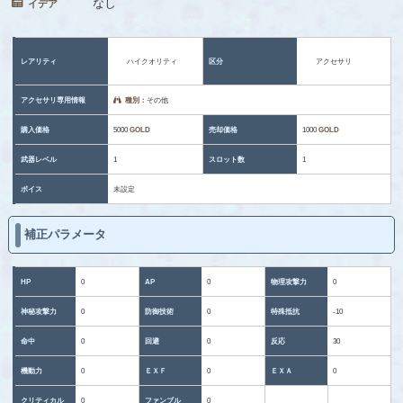
なし
イデア
レアリティ
ハイクオリティ
区分
アクセサリ
アクセサリ専用情報
種別：
その他
購入価格
5000
GOLD
売却価格
1000
GOLD
武器レベル
1
スロット数
1
ボイス
未設定
補正パラメータ
HP
0
AP
0
物理攻撃力
0
神秘攻撃力
0
防御技術
0
特殊抵抗
-10
命中
0
回避
0
反応
30
機動力
0
ＥＸＦ
0
ＥＸＡ
0
クリティカル
0
ファンブル
0