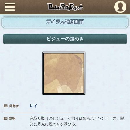
PandoraPartyProject
アイテム詳細画面
ビジューの煌めき
レイ
所有者
色取り取りのビジューが散りばめられたワンピース。陽
説明
光に月光に煌めきを帯びる。