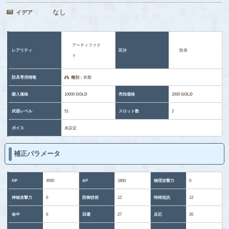
なし
イデア
アーティファク
レアリティ
区分
防具
ト
防具専用情報
種別：
衣類
購入価格
10000
GOLD
売却価格
2000
GOLD
武器レベル
51
スロット数
2
ボイス
未設定
補正パラメータ
HP
4550
AP
1850
物理攻撃力
0
神秘攻撃力
0
防御技術
12
特殊抵抗
12
命中
0
回避
27
反応
20