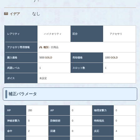
なし
イデア
レアリティ
ハイクオリティ
区分
アクセサリ
アクセサリ専用情報
種別：
日用品
購入価格
5000
GOLD
売却価格
1000
GOLD
武器レベル
1
スロット数
1
ボイス
未設定
補正パラメータ
HP
200
AP
0
物理攻撃力
0
神秘攻撃力
0
防御技術
0
特殊抵抗
0
命中
2
回避
0
反応
4