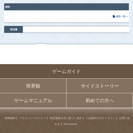
感情
感情一覧へ
通信欄
ゲームガイド
世界観
サイドストーリー
ゲームマニュアル
初めての方へ
利用規約
プライバシーポリシー
特定商取引法に基づく表示
二次創作のガイドライン
お問い合
わせ
Re:version