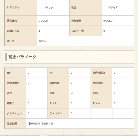
レアリティ
レリック
区分
デザイア
購入価格
0
GOLD
売却価格
0
GOLD
武器レベル
1
スロット数
0
ボイス
未設定
補正パラメータ
HP
0
AP
0
物理攻撃力
0
神秘攻撃力
0
防御技術
0
特殊抵抗
0
命中
0
回避
-2
反応
0
機動力
0
ＥＸＦ
0
ＥＸＡ
0
クリティカル
0
ファンブル
0
追加効果
【HP鎧30】【装制：無】