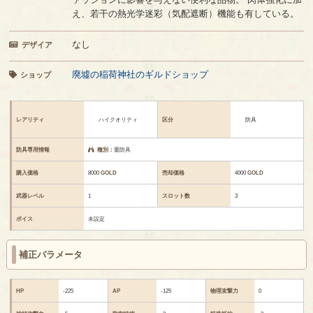
え、若干の熱光学迷彩（気配遮断）機能も有している。
なし
デザイア
廃墟の稲荷神社のギルドショップ
ショップ
レアリティ
ハイクオリティ
区分
防具
防具専用情報
種別：
重防具
購入価格
8000
GOLD
売却価格
4000
GOLD
武器レベル
1
スロット数
3
ボイス
未設定
補正パラメータ
HP
-225
AP
-125
物理攻撃力
0