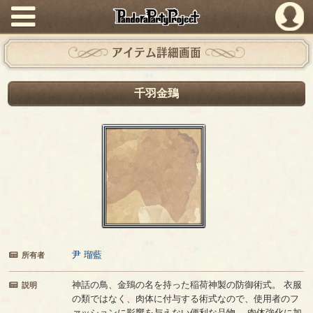
PandoraPartyProject
アイテム詳細画面
千羽金鵄
尹 瑠藍
所有者
神話の鳥、金鵄の名を持った稲荷神製の防御術式。 衣服
説明
の類ではなく、肉体に付与する術式なので、使用者のフ
ァッションに影響を与えない便利な品物。 肉体強化に加