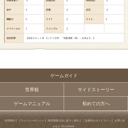
神秘攻撃力
-5
防御技術
-3
特殊抵抗
-3
命中
4
回避
-3
反応
-3
機動力
0
ＥＸＦ
-2
ＥＸＡ
3
クリティカル
2
ファンブル
-2
追加効果
【追加スロット1】【シナリオ時、『気配遮断（弱）』を得ます。】
ゲームガイド
世界観
サイドストーリー
ゲームマニュアル
初めての方へ
利用規約
プライバシーポリシー
特定商取引法に基づく表示
二次創作のガイドライン
お問い合
わせ
Re:version