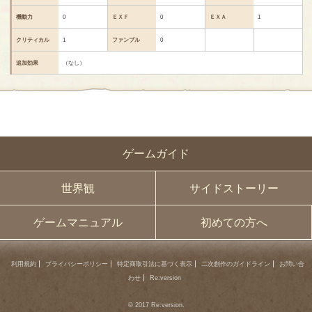
機動力
0
ＥＸＦ
0
ＥＸＡ
1
クリティカル
1
ファンブル
0
追加効果
（なし）
ゲームガイド
世界観
サイドストーリー
ゲームマニュアル
初めての方へ
利用規約
プライバシーポリシー
特定商取引法に基づく表示
二次創作のガイドライン
お問い合
わせ
Re:version
© 2017 Re:version.