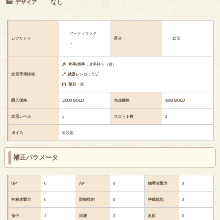
なし
デザイア
アーティファク
レアリティ
区分
武器
ト
片手/両手：
片手持ち（盾）
武器専用情報
武器レンジ：
至近
種別：
盾
購入価格
10000
GOLD
売却価格
3000
GOLD
武器レベル
1
スロット数
2
ボイス
未設定
補正パラメータ
HP
0
AP
0
物理攻撃力
0
神秘攻撃力
0
防御技術
0
特殊抵抗
0
命中
2
回避
2
反応
0