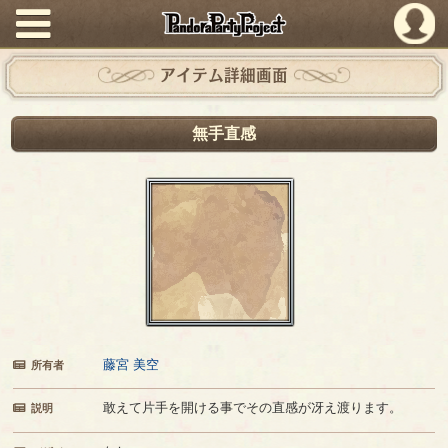
PandoraPartyProject
アイテム詳細画面
無手直感
藤宮 美空
所有者
敢えて片手を開ける事でその直感が冴え渡ります。
説明