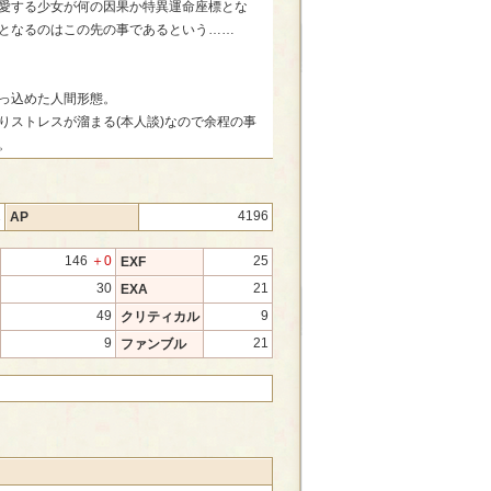
愛する少女が何の因果か特異運命座標とな
となるのはこの先の事であるという……
っ込めた人間形態。
りストレスが溜まる(本人談)なので余程の事
。
2
4196
AP
146
＋0
25
EXF
30
21
EXA
49
9
クリティカル
9
21
ファンブル
】