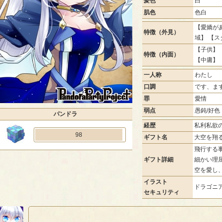
髪色
白
肌色
色白
【愛嬌があ
特徴（外見）
域】 【
【子供】 
特徴（内面）
【中庸】
一人称
わたし
口調
です、ま
罪
愛情
弱点
愚鈍/好色
パンドラ
経歴
私利私欲
98
ギフト名
大空を翔
飛行する
ギフト詳細
細かい理
空を愛し
イラスト
ドラゴニア
セキュリティ