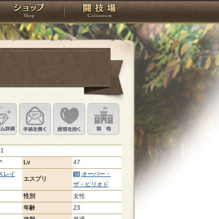
スタジオ
ショップ
闘技場
定
ル設定
アイテム詳細
手紙を書く
このキャラクターに感情を抱く
領地を見る
01
ア
Lv
47
スレイ
オーバー・
エスプリ
ザ・ピリオド
性別
女性
年齢
23