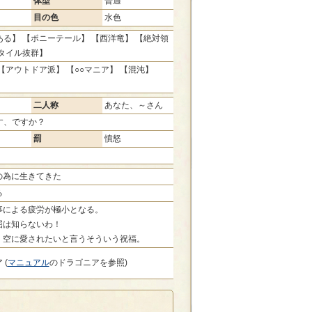
体型
普通
目の色
水色
る】 【ポニーテール】 【西洋竜】 【絶対領
スタイル抜群】
【アウトドア派】 【○○マニア】 【混沌】
二人称
あなた、～さん
す、ですか？
罰
憤怒
の為に生きてきた
る
事による疲労が極小となる。
屈は知らないわ！
、空に愛されたいと言うそういう祝福。
 (
マニュアル
のドラゴニアを参照)