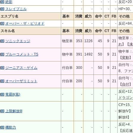
絶影
-
-
-
-
-
-
反応+20
スレイプニル
-
-
-
-
-
-
HP+30
エスプリ名
基本
消費
威力
命中
CT
FB
その他
オーバー・ザ・ピリオド
-
-
-
-
-
-
反応+84
スキル名
基本
消費
威力
命中
CT
FB
その他
物至単：
ソニックエッジ
物至単
353
1226
45
9
21
れ
】【
凍
物中単：
ブルーコメット・TS
物中単
391
1492
50
9
21
【
変動
】
自付与：
ジーニアス・ゲイム
付自単
300
-
50
9
21
8、ファ
自付与：A
オーバーザリミット
付自単
200
-
50
9
21
【
自付
】
反応+12
竜覇II(風)
-
-
-
-
-
-
ドラゴン
CP+1
上限解放III
-
-
-
-
-
-
解放IV
解放II】
反応+4
機動力
-
-
-
-
-
-
【反応速