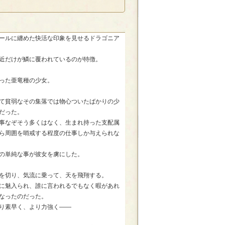
ールに纏めた快活な印象を見せるドラゴニア
近だけが鱗に覆われているのが特徴。
った亜竜種の少女。
て貧弱なその集落では物心ついたばかりの少
だった。
事なぞそう多くはなく、生まれ持った支配属
ら周囲を哨戒する程度の仕事しか与えられな
の単純な事が彼女を虜にした。
を切り、気流に乗って、天を飛翔する。
に魅入られ、誰に言われるでもなく暇があれ
なったのだった。
り素早く、より力強く――