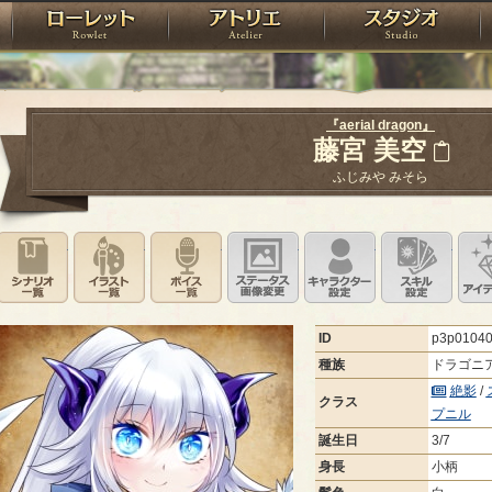
神殿
ローレット
アトリエ
raPartyProject
『aerial dragon』
藤宮 美空
ふじみや みそら
シナリオ一覧
イラスト一覧
ボイス一覧
ステータス画像変更
キャラクター設
スキ
ID
p3p0104
種族
ドラゴニ
絶影
/
クラス
プニル
誕生日
3/7
身長
小柄