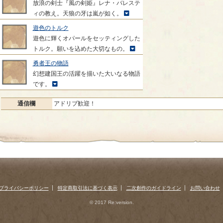
放浪の剣士『風の剣姫』レナ・バレステ
ィの教え。天狼の牙は嵐が如く。
遊色のトルク
遊色に輝くオパールをセッティングした
トルク。願いを込めた大切なもの。
勇者王の物語
幻想建国王の活躍を描いた大いなる物語
です。
通信欄
アドリブ歓迎！
プライバシーポリシー
特定商取引法に基づく表示
二次創作のガイドライン
お問い合わせ
© 2017 Re:version.