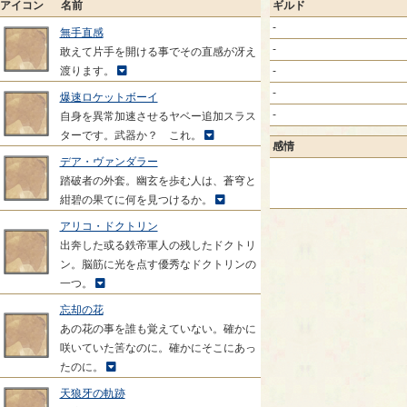
アイコン
名前
ギルド
-
無手直感
-
敢えて片手を開ける事でその直感が冴え
渡ります。
-
-
爆速ロケットボーイ
-
自身を異常加速させるヤベー追加スラス
ターです。武器か？ これ。
感情
デア・ヴァンダラー
踏破者の外套。幽玄を歩む人は、蒼穹と
紺碧の果てに何を見つけるか。
アリコ・ドクトリン
出奔した或る鉄帝軍人の残したドクトリ
ン。脳筋に光を点す優秀なドクトリンの
一つ。
忘却の花
あの花の事を誰も覚えていない。確かに
咲いていた筈なのに。確かにそこにあっ
たのに。
天狼牙の軌跡