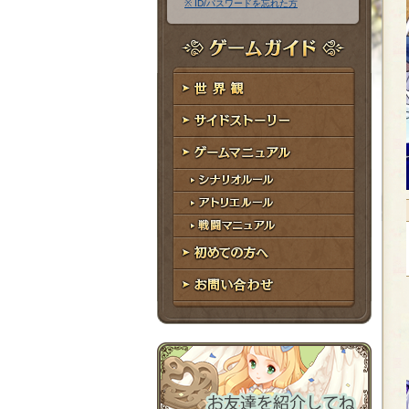
※ ID/パスワードを忘れた方
ア
ワ
ド
ー
レ
ド
ゲームガイド
ス
世界観
サイドストーリー
ゲームマニュアル
シナリオルール
アトリエルール
戦闘マニュアル
初めての方へ
お問い合わせ