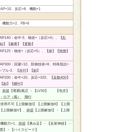
、AP+10、反応+8、機動+1
、機動力+2、FB+8
AP140：命中-5、物攻+（反応×4）、【
乱
結
】【
麻痺
】【
変動
】
AP125：物攻+（反応×5）、【
移
】【
恍惚
】
AP300：回避+10、防御技術+8、特殊抵抗+
ンブル-3、【
自付
】【
副
】
P200：命中+20、反応+320、【
反動400
】
【
副
】【
瞬付
】
、
前提
【竜覇(風)】・【LV30】 【包含】
・ロア（風）
、
飛行
5、併用不可【上限解放I】【上限解放II】【上限
】【上限解放V】、
前提
【上限解放I】・【上限
、機動力+1、
前提
【勇み足】・【反射神経】・
度】・【ハイスピード】