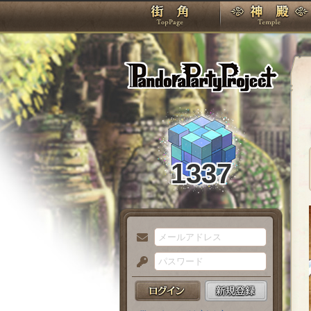
TOP
Pando
1337
メ
ー
パ
ル
ス