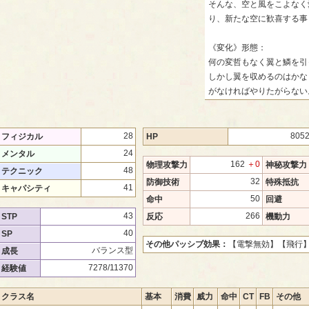
そんな、空と風をこよなく
り、新たな空に歓喜する事
《変化》形態：
何の変哲もなく翼と鱗を引
しかし翼を収めるのはかな
がなければやりたがらない
28
805
フィジカル
HP
24
メンタル
162
＋0
物理攻撃力
神秘攻撃力
48
テクニック
32
防御技術
特殊抵抗
41
キャパシティ
50
命中
回避
43
266
STP
反応
機動力
40
SP
その他パッシブ効果：
【電撃無効】
【飛行
バランス型
成長
7278/11370
経験値
クラス名
基本
消費
威力
命中
CT
FB
その他