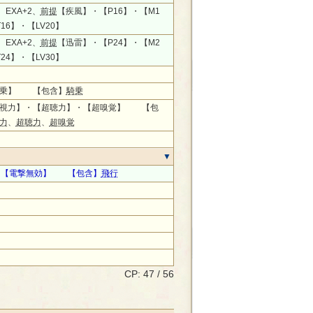
、EXA+2、
前提
【疾風】・【P16】・【M1
16】・【LV20】
、EXA+2、
前提
【迅雷】・【P24】・【M2
24】・【LV30】
騎乗】 【包含】
騎乗
視力】・【超聴力】・【超嗅覚】 【包
力
、
超聴力
、
超嗅覚
0、【電撃無効】 【包含】
飛行
CP: 47 / 56