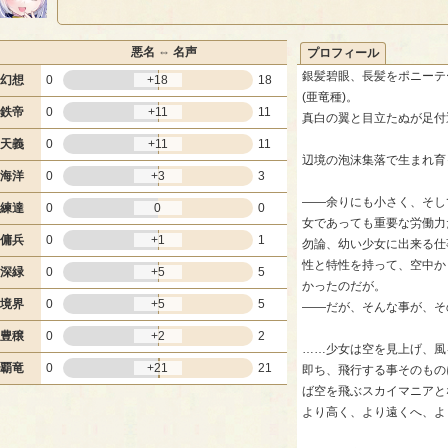
悪名 ⇔ 名声
プロフィール
銀髪碧眼、長髪をポニーテ
幻想
0
+18
18
(亜竜種)。
鉄帝
0
+11
11
真白の翼と目立たぬが足付
天義
0
+11
11
辺境の泡沫集落で生まれ育
海洋
0
+3
3
――余りにも小さく、そし
練達
0
0
0
女であっても重要な労働力
傭兵
0
+1
1
勿論、幼い少女に出来る仕
性と特性を持って、空中か
深緑
0
+5
5
かったのだが。
境界
0
+5
5
――だが、そんな事が、そ
豊穣
0
+2
2
……少女は空を見上げ、風
覇竜
0
+21
21
即ち、飛行する事そのもの
ば空を飛ぶスカイマニアと
より高く、より遠くへ、よ