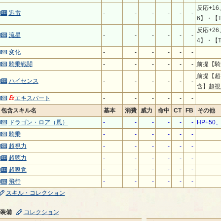
反応+16
迅雷
-
-
-
-
-
-
6】・【T
反応+26
流星
-
-
-
-
-
-
4】・【T
変化
-
-
-
-
-
-
騎乗戦闘
-
-
-
-
-
-
前提
【
前提
【超
ハイセンス
-
-
-
-
-
-
含】
超視
エキスパート
-
-
-
-
-
-
包含スキル名
基本
消費
威力
命中
CT
FB
その他
ドラゴン・ロア（風）
-
-
-
-
-
-
HP+5
騎乗
-
-
-
-
-
-
超視力
-
-
-
-
-
-
超聴力
-
-
-
-
-
-
超嗅覚
-
-
-
-
-
-
飛行
-
-
-
-
-
-
スキル・コレクション
装備
コレクション