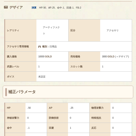
デザイア
演算
HP-50、AP-25、命中-1、回避-1、FB-2
アーティファク
レアリティ
区分
アクセサリ
ト
アクセサリ専用情報
種別：
日用品
購入価格
10000
GOLD
売却価格
3000
GOLD
(＋デザイア)
武器レベル
1
スロット数
1
ボイス
未設定
補正パラメータ
HP
-50
AP
-25
物理攻撃力
0
神秘攻撃力
0
防御技術
0
特殊抵抗
0
命中
-1
回避
1
反応
0