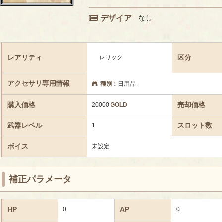
デザイア
なし
レアリティ
区分
レリック
アクセサリ専用情報
種別：
日用品
購入価格
売却価格
20000
GOLD
武器レベル
スロット数
1
ボイス
未設定
補正パラメータ
HP
AP
0
0