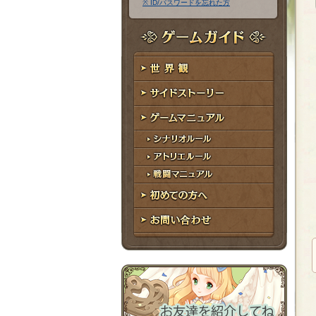
※ ID/パスワードを忘れた方
ア
ワ
ド
ー
レ
ド
ゲームガイド
ス
世界観
サイドストーリー
ゲームマニュアル
シナリオルール
アトリエルール
戦闘マニュアル
初めての方へ
お問い合わせ