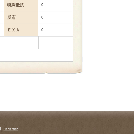
特殊抵抗
0
反応
0
ＥＸＡ
0
Re:version