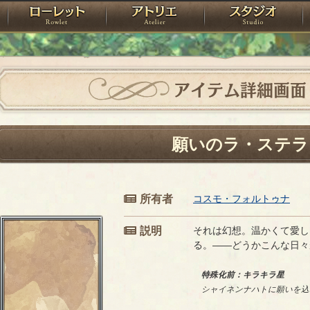
神殿
ローレット
アトリエ
raPartyProject
アイテム詳細画面
願いのラ・ステラ
所有者
コスモ・フォルトゥナ
説明
それは幻想。温かくて愛し
る。――どうかこんな日々
特殊化前：キラキラ星
シャイネンナハトに願いを込