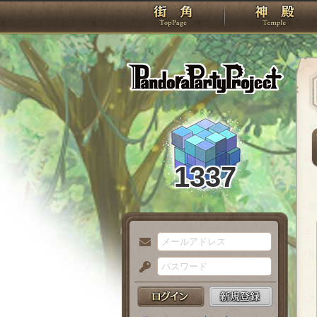
TOP
Pando
1337
メ
ー
パ
ル
ス