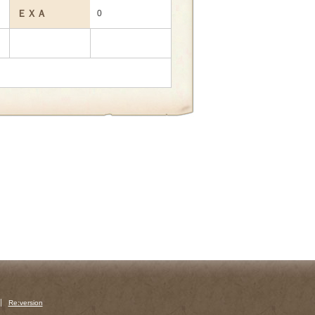
ＥＸＡ
0
Re:version