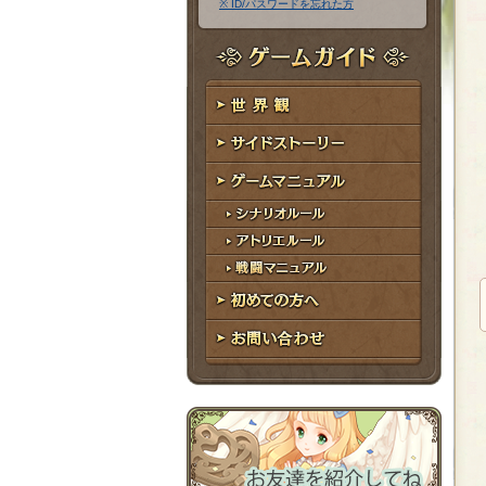
※ ID/パスワードを忘れた方
ア
ワ
ド
ー
レ
ド
ゲームガイド
ス
世界観
サイドストーリー
ゲームマニュアル
シナリオルール
アトリエルール
戦闘マニュアル
初めての方へ
お問い合わせ