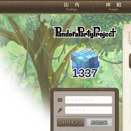
TOP
Pando
1337
メ
ー
パ
ル
ス