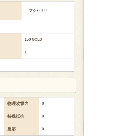
アクセサリ
150
GOLD
1
物理攻撃力
0
特殊抵抗
0
反応
0