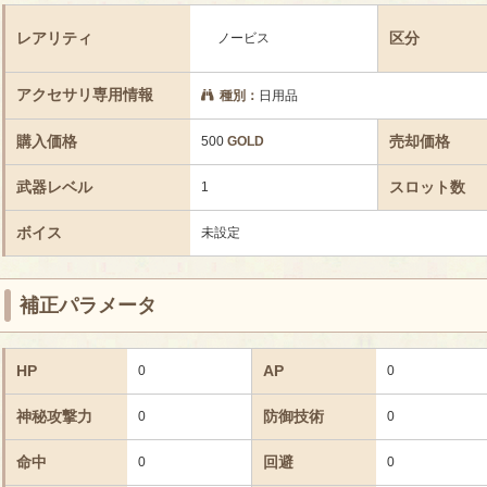
レアリティ
区分
ノービス
アクセサリ専用情報
種別：
日用品
購入価格
売却価格
500
GOLD
武器レベル
スロット数
1
ボイス
未設定
補正パラメータ
HP
AP
0
0
神秘攻撃力
防御技術
0
0
命中
回避
0
0