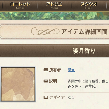
神殿
ローレット
アトリエ
raPartyProject
アイテム詳細画面
暁月香り
所有者
星穹
説明
宵闇の中に纏う色香。優し
みを伴う二律背反。
デザイア
なし