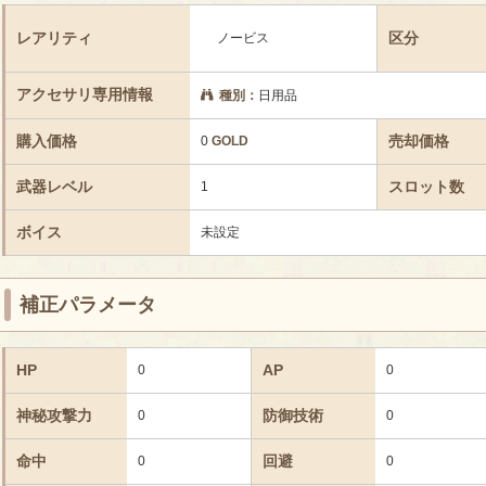
レアリティ
区分
ノービス
アクセサリ専用情報
種別：
日用品
購入価格
売却価格
0
GOLD
武器レベル
スロット数
1
ボイス
未設定
補正パラメータ
HP
AP
0
0
神秘攻撃力
防御技術
0
0
命中
回避
0
0