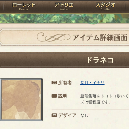
神殿
ローレット
アトリエ
raPartyProject
アイテム詳細画面
ドラネコ
所有者
長月・イナリ
説明
亜竜集落をトコトコ歩いて
ズは猫程度です。
デザイア
なし