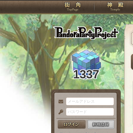
TOP
Pando
1337
メ
ー
パ
ル
ス