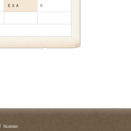
ＥＸＡ
0
Re:version