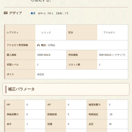
デザイア
皐月
命中+1、FB-1、【装制：ア】
レアリティ
レリック
区分
アクセサリ
アクセサリ専用情報
種別：
日用品
購入価格
10000
GOLD
売却価格
3000
GOLD
(＋デザイア)
武器レベル
1
スロット数
1
ボイス
未設定
補正パラメータ
HP
0
AP
0
物理攻撃力
0
神秘攻撃力
0
防御技術
0
特殊抵抗
-20
命中
1
回避
0
反応
40