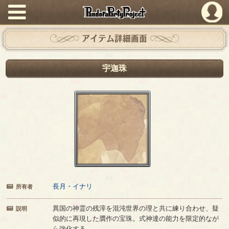
PandoraPartyProject
アイテム詳細画面
宇迦珠
長月・イナリ
所有者
異国の神霊の残滓を混沌世界の理と共に練り合わせ、疑
説明
似的に再現した贋作の宝珠。式神達の能力を限定的なが
ら強化する。