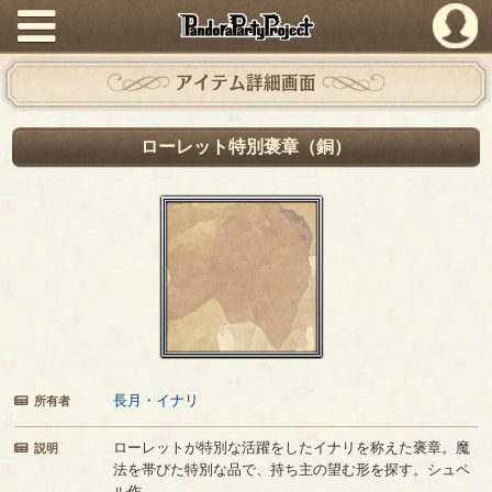
PandoraPartyProject
アイテム詳細画面
ローレット特別褒章（銅）
長月・イナリ
所有者
ローレットが特別な活躍をしたイナリを称えた褒章。魔
説明
法を帯びた特別な品で、持ち主の望む形を探す。シュペ
ル作。