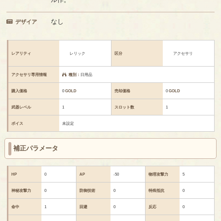
なし
デザイア
レアリティ
レリック
区分
アクセサリ
アクセサリ専用情報
種別：
日用品
購入価格
0
GOLD
売却価格
0
GOLD
武器レベル
1
スロット数
1
ボイス
未設定
補正パラメータ
HP
0
AP
-50
物理攻撃力
5
神秘攻撃力
0
防御技術
0
特殊抵抗
0
命中
1
回避
0
反応
0