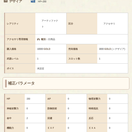
デザイア
城壁
HP+200
アーティファク
レアリティ
区分
アクセサリ
ト
アクセサリ専用情報
種別：
日用品
購入価格
10000
GOLD
売却価格
3000
GOLD
(＋デザイア)
武器レベル
1
スロット数
1
ボイス
未設定
補正パラメータ
HP
150
AP
0
物理攻撃力
0
神秘攻撃力
0
防御技術
0
特殊抵抗
0
命中
2
回避
2
反応
0
機動力
0
ＥＸＦ
0
ＥＸＡ
0