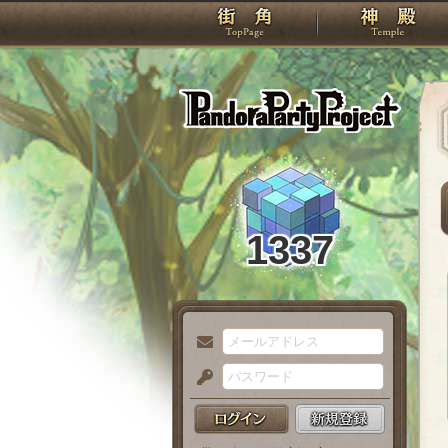
TOP
Pando
1337
メ
ー
パ
ル
ス