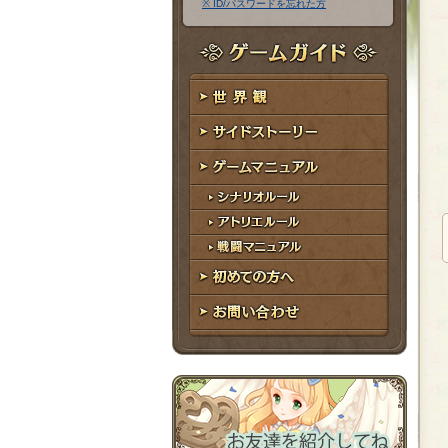
※ ID/パスワードを忘れた方
ア
ワ
ド
ー
レ
ド
ゲームガイド
ス
世界観
サイドストーリー
ゲームマニュアル
シナリオルール
アトリエルール
戦闘マニュアル
初めての方へ
お問い合わせ