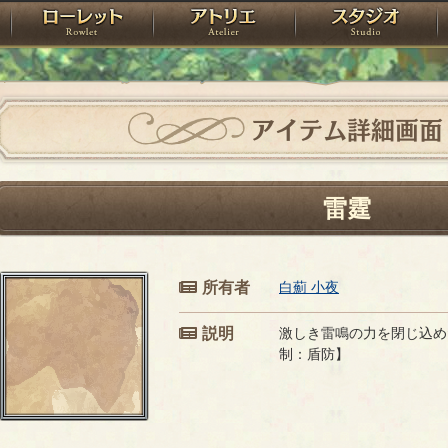
神殿
ローレット
アトリエ
raPartyProject
アイテム詳細画面
雷霆
所有者
白薊 小夜
説明
激しき雷鳴の力を閉じ込め
制：盾防】