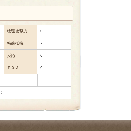
物理攻撃力
0
特殊抵抗
7
反応
0
ＥＸＡ
0
。】