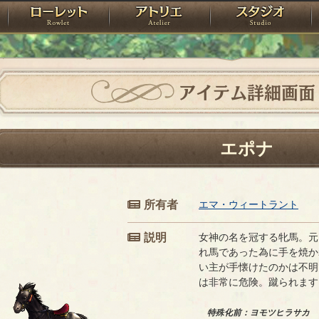
神殿
ローレット
アトリエ
raPartyProject
アイテム詳細画面
エポナ
所有者
エマ・ウィートラント
説明
女神の名を冠する牝馬。元
れ馬であった為に手を焼か
い主が手懐けたのかは不明
は非常に危険。蹴られます
特殊化前：ヨモツヒラサカ