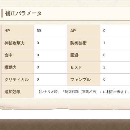
補正パラメータ
HP
AP
50
0
神秘攻撃力
防御技術
0
1
命中
回避
0
0
機動力
ＥＸＦ
0
2
クリティカル
ファンブル
0
0
追加効果
【シナリオ時、『騎乗戦闘（軍馬相当）』に利用出来ます