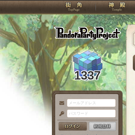
TOP
Pando
1337
メ
ー
パ
ル
ス