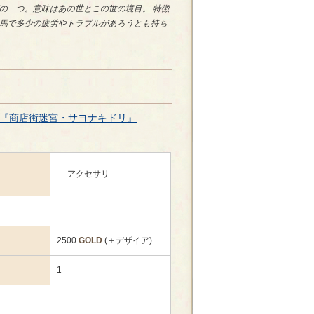
の一つ。意味はあの世とこの世の境目。 特徴
馬で多少の疲労やトラブルがあろうとも持ち
『商店街迷宮・サヨナキドリ』
アクセサリ
2500
GOLD
(＋デザイア)
1