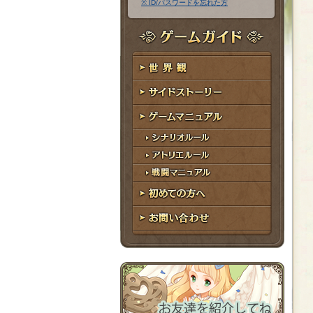
※ ID/パスワードを忘れた方
ア
ワ
ド
ー
レ
ド
ゲームガイド
ス
世界観
サイドストーリー
ゲームマニュアル
シナリオルール
アトリエルール
戦闘マニュアル
初めての方へ
お問い合わせ