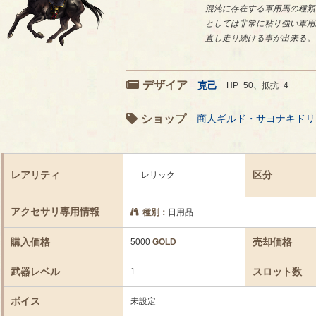
混沌に存在する軍用馬の種類
としては非常に粘り強い軍用
直し走り続ける事が出来る。
デザイア
克己
HP+50、抵抗+4
ショップ
商人ギルド・サヨナキドリ
レアリティ
区分
レリック
アクセサリ専用情報
種別：
日用品
購入価格
売却価格
5000
GOLD
武器レベル
スロット数
1
ボイス
未設定