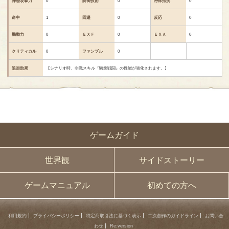
神秘攻撃力
0
防御技術
0
特殊抵抗
0
命中
1
回避
0
反応
0
機動力
0
ＥＸＦ
0
ＥＸＡ
0
クリティカル
0
ファンブル
0
追加効果
【シナリオ時、非戦スキル『騎乗戦闘』の性能が強化されます。】
ゲームガイド
世界観
サイドストーリー
ゲームマニュアル
初めての方へ
利用規約
プライバシーポリシー
特定商取引法に基づく表示
二次創作のガイドライン
お問い合
わせ
Re:version