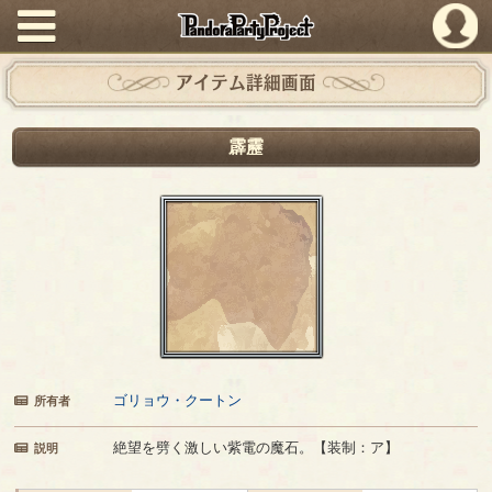
PandoraPartyProject
アイテム詳細画面
霹靂
ゴリョウ・クートン
所有者
絶望を劈く激しい紫電の魔石。【装制：ア】
説明