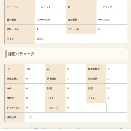
レアリティ
レリック
区分
デザイア
購入価格
20000
GOLD
売却価格
6000
GOLD
武器レベル
1
スロット数
0
ボイス
未設定
補正パラメータ
HP
100
AP
0
物理攻撃力
0
神秘攻撃力
0
防御技術
3
特殊抵抗
3
命中
0
回避
0
反応
0
機動力
0
ＥＸＦ
0
ＥＸＡ
0
クリティカル
0
ファンブル
0
追加効果
（なし）