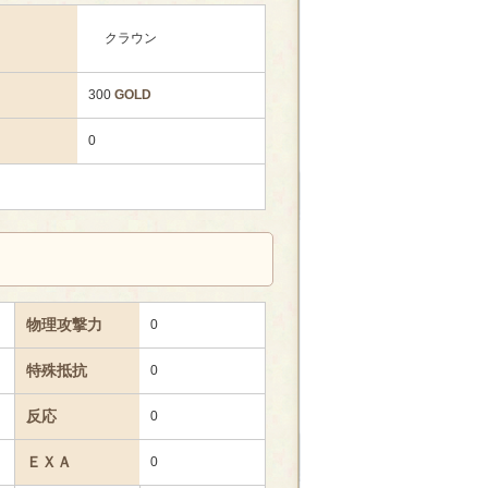
クラウン
300
GOLD
0
物理攻撃力
0
特殊抵抗
0
反応
0
ＥＸＡ
0