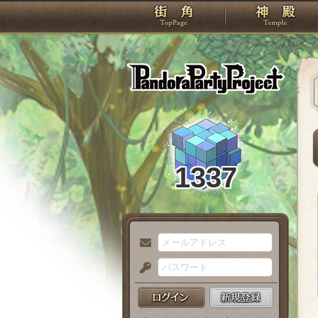
TOP
Pando
1337
メ
ー
パ
ル
ス