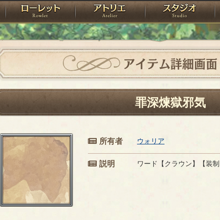
神殿
ローレット
アトリエ
raPartyProject
アイテム詳細画面
罪深煉獄邪気
所有者
ウォリア
説明
ワード【クラウン】【装制