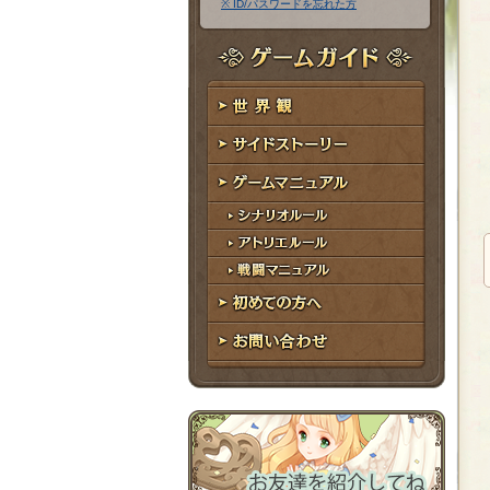
※ ID/パスワードを忘れた方
ア
ワ
ド
ー
レ
ド
ゲームガイド
ス
世界観
サイドストーリー
ゲームマニュアル
シナリオルール
アトリエルール
戦闘マニュアル
初めての方へ
お問い合わせ