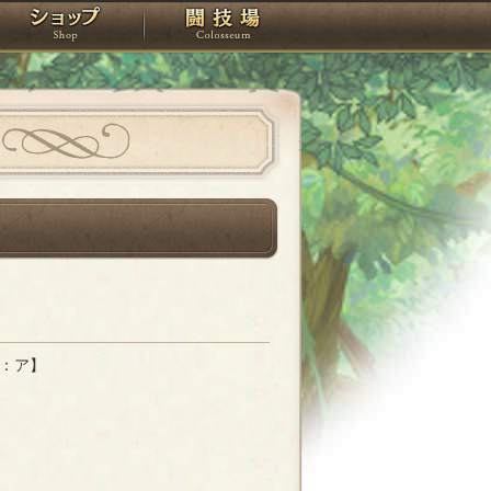
スタジオ
ショップ
闘技場
：ア】