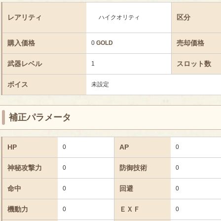
レアリティ
区分
ハイクオリティ
購入価格
売却価格
0
GOLD
武器レベル
スロット数
1
ボイス
未設定
補正パラメータ
HP
AP
0
0
神秘攻撃力
防御技術
0
0
命中
回避
0
0
機動力
ＥＸＦ
0
0