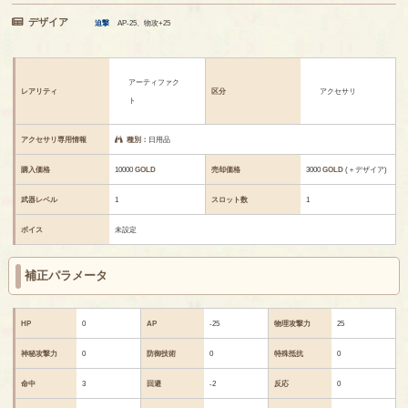
デザイア
迫撃
AP-25、物攻+25
アーティファク
レアリティ
区分
アクセサリ
ト
アクセサリ専用情報
種別：
日用品
購入価格
10000
GOLD
売却価格
3000
GOLD
(＋デザイア)
武器レベル
1
スロット数
1
ボイス
未設定
補正パラメータ
HP
0
AP
-25
物理攻撃力
25
神秘攻撃力
0
防御技術
0
特殊抵抗
0
命中
3
回避
-2
反応
0