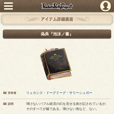
PandoraPartyProject
アイテム詳細画面
偽典『泡沫ノ書』
リュカシス・ドーグドーグ・サリーシュガー
所有者
弾けないバブル経済の幻を見せる術が記されているが、
説明
そのすべてが嘘である。弾けない泡など、ない。