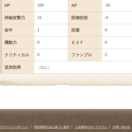
HP
AP
100
-25
神秘攻撃力
防御技術
15
-4
命中
回避
1
0
機動力
ＥＸＦ
0
0
クリティカル
ファンブル
0
2
追加効果
（なし）
プライバシーポリシー
特定商取引法に基づく表示
二次創作のガイドライン
お問い合わせ