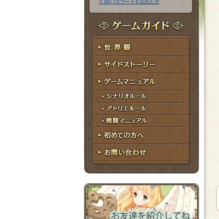
※ ID/パスワードを忘れた方
ア
ワ
ド
ー
レ
ド
ゲームガイド
ス
世界観
サイドストーリー
ゲームマニュアル
シナリオルール
アトリエルール
戦闘マニュアル
初めての方へ
お問い合わせ