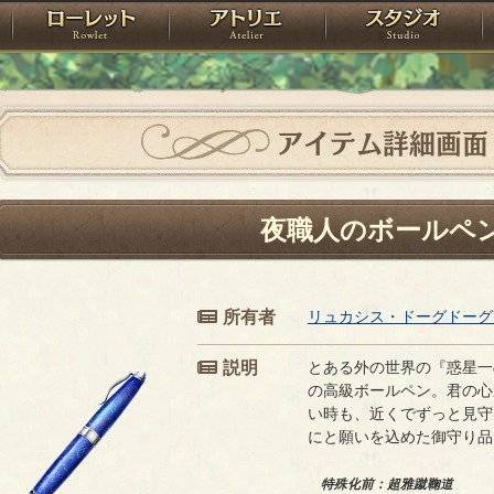
神殿
ローレット
アトリエ
raPartyProject
アイテム詳細画面
夜職人のボールペ
所有者
リュカシス・ドーグドーグ
説明
とある外の世界の『惑星一
の高級ボールペン。君の心
い時も、近くでずっと見守
にと願いを込めた御守り品
特殊化前：超雅蹴鞠道