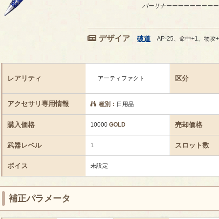
パーリナーーーーーーーーー
デザイア
破道
AP-25、命中+1、物攻+
レアリティ
区分
アーティファクト
アクセサリ専用情報
種別：
日用品
購入価格
売却価格
10000
GOLD
武器レベル
スロット数
1
ボイス
未設定
補正パラメータ