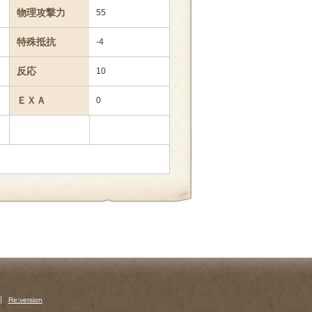
物理攻撃力
55
特殊抵抗
-4
反応
10
ＥＸＡ
0
Re:version