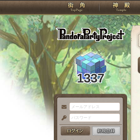
TOP
Pando
1337
メ
ー
パ
ル
ス