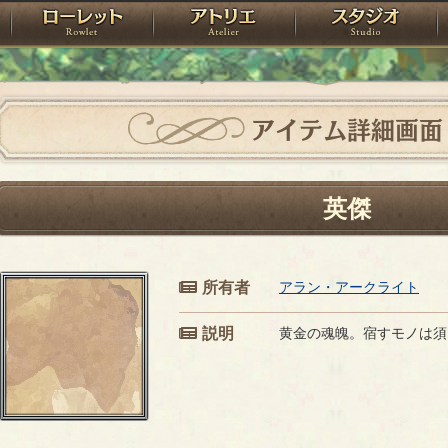
神殿
ローレット
アトリエ
raPartyProject
アイテム詳細画面
英傑
所有者
アラン・アークライト
説明
黄金の魂魄。宿すモノは須