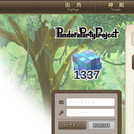
TOP
Pando
1337
メ
ー
パ
ル
ス