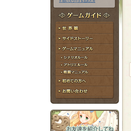
※ ID/パスワードを忘れた方
ア
ワ
ド
ー
レ
ド
ゲームガイド
ス
世界観
サイドストーリー
ゲームマニュアル
シナリオルール
アトリエルール
戦闘マニュアル
初めての方へ
お問い合わせ