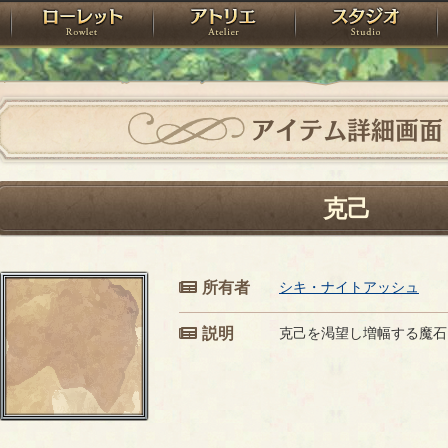
神殿
ローレット
アトリエ
raPartyProject
アイテム詳細画面
克己
所有者
シキ・ナイトアッシュ
説明
克己を渇望し増幅する魔石