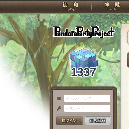
TOP
Pando
1337
メ
ー
パ
ル
ス