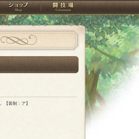
スタジオ
ショップ
闘技場
。【装制：ア】