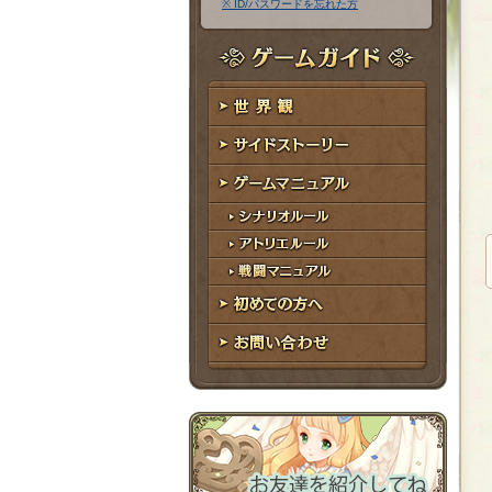
※ ID/パスワードを忘れた方
ア
ワ
ド
ー
レ
ド
ゲームガイド
ス
世界観
サイドストーリー
ゲームマニュアル
シナリオルール
アトリエルール
戦闘マニュアル
初めての方へ
お問い合わせ