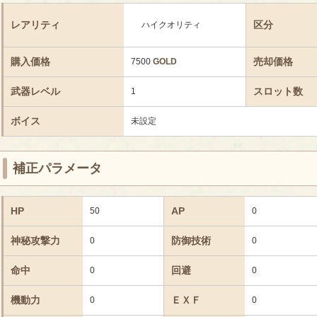
レアリティ
区分
ハイクオリティ
購入価格
売却価格
7500
GOLD
武器レベル
スロット数
1
ボイス
未設定
補正パラメータ
HP
AP
50
0
神秘攻撃力
防御技術
0
0
命中
回避
0
0
機動力
ＥＸＦ
0
0