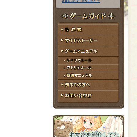
※ ID/パスワードを忘れた方
ア
ワ
ド
ー
レ
ド
ゲームガイド
ス
世界観
サイドストーリー
ゲームマニュアル
シナリオルール
アトリエルール
戦闘マニュアル
初めての方へ
お問い合わせ