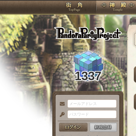
TOP
Pando
1337
メ
ー
パ
ル
ス