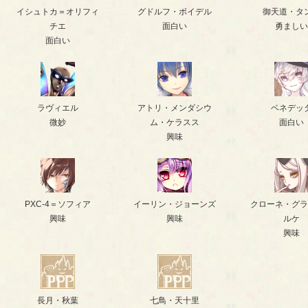
イシュトカ＝オリフィ
グドルフ・ボイデル
御天道・タ
チエ
面白い
勇ましい
面白い
ラヴィエル
アトリ・メンダシウ
ベネデッ
微妙
ム・ケラスス
面白い
興味
PXC-4＝ソフィア
イーリン・ジョーンズ
クローネ・グラ
興味
興味
ルケ
興味
長月・秋葉
七鳥・天十里