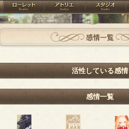
神殿
ローレット
アトリエ
raPartyProject
感情一覧
活性している感情
感情一覧