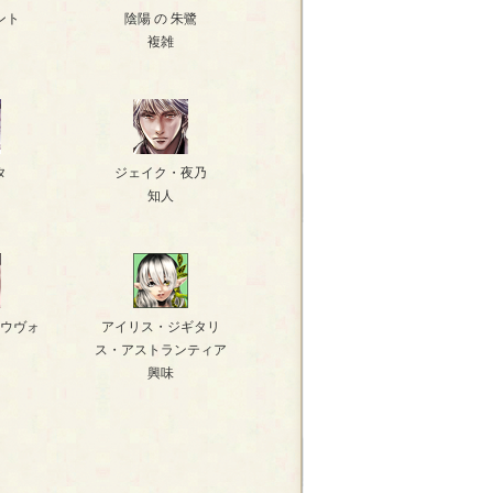
ント
陰陽 の 朱鷺
複雑
タ
ジェイク・夜乃
知人
ウヴォ
アイリス・ジギタリ
ス・アストランティア
興味