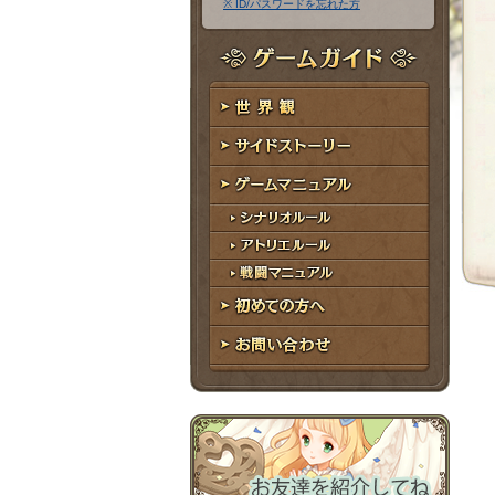
※ ID/パスワードを忘れた方
ア
ワ
ド
ー
レ
ド
ゲームガイド
ス
世界観
サイドストーリー
ゲームマニュアル
シナリオルール
アトリエルール
戦闘マニュアル
初めての方へ
お問い合わせ