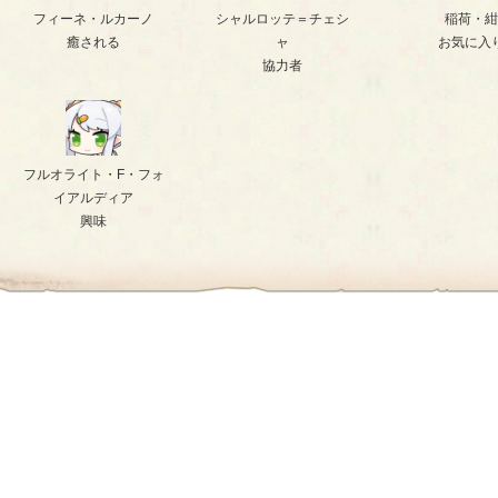
フィーネ・ルカーノ
シャルロッテ＝チェシ
稲荷・紺
癒される
ャ
お気に入
協力者
フルオライト・F・フォ
イアルディア
興味