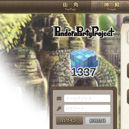
TOP
Pando
1337
メ
ー
パ
ル
ス