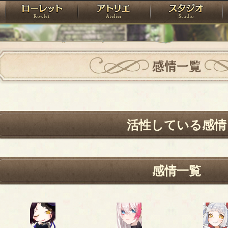
神殿
ローレット
アトリエ
raPartyProject
感情一覧
活性している感情
感情一覧