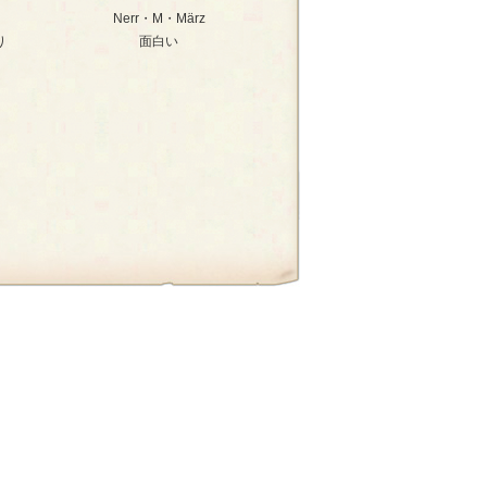
Nerr・M・März
り
面白い