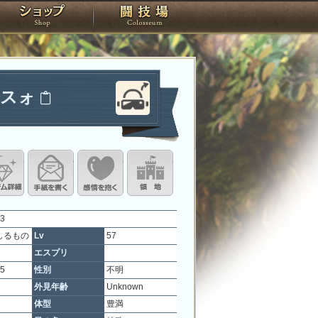
スタジオ
ショップ
闘技場
ドスォ
定
ル設定
アイテム詳細
手紙を書く
このキャラクターに感情を抱く
領地を見る
3
しるもの
Lv
57
エスプリ
15
性別
不明
外見年齢
Unknown
体型
豊満