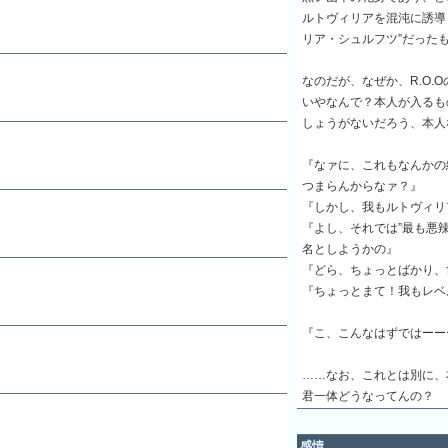
ルトヴィリアを混沌に誘導
リア・シュルフツ”だった
なのだが、なぜか、R.O.
いやなんで？本人が入るも
しょうがないだろう、本人
『なァに、これもなんかの
つまらんからなァ？』
『しかし、我もルトヴィリ
『よし、それでは”最も悪
名としようかの』
『どら、ちょっとばかり、
『ちょっとまて！我もレベ
『こ、こんなはずではーー
……なお、これとは別に、
君一体どうなってんの？
感情