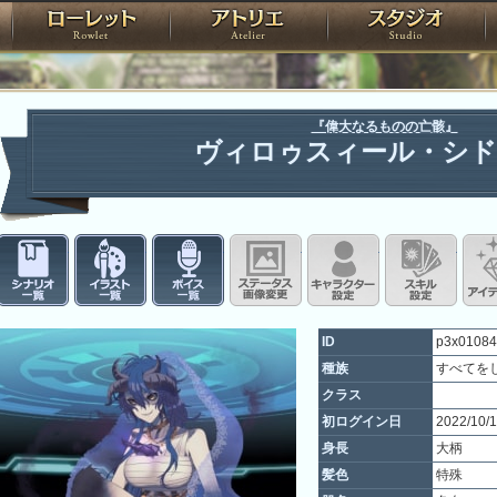
神殿
ローレット
アトリエ
raPartyProject
『偉大なるものの亡骸』
ヴィロゥスィール・シ
シナリオ一覧
イラスト一覧
ボイス一覧
ステータス画像変更
キャラクター設
スキ
ID
p3x01084
種族
すべてを
クラス
初ログイン日
2022/10/
身長
大柄
髪色
特殊