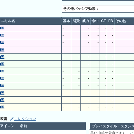
その他パッシブ効果：
スキル名
基本
消費
威力
命中
CT
FB
その他
-
-
-
-
-
-
-
-
-
-
-
-
-
-
-
-
-
-
-
-
-
-
-
-
-
-
-
-
-
-
-
-
-
-
-
-
-
-
-
-
-
-
-
-
-
-
-
-
-
-
-
-
-
-
-
-
-
-
-
-
-
-
-
-
-
-
-
-
装備
コレクション
アイコン
名前
プレイスタイル・スタン
黒い山羊の化身であり、ど