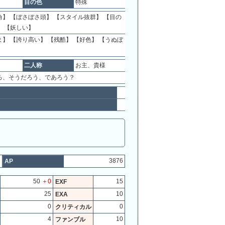
目の色
特殊
】 【ぼさぼさ頭】 【スタイル抜群】 【目の
】 【妖しい】
】 【誇り高い】 【残酷】 【好色】 【うぬぼ
二人称
お主、貴様
ろ、そうだろう、であろう？
2
3876
AP
50
＋0
15
EXF
25
10
EXA
0
0
クリティカル
4
10
ファンブル