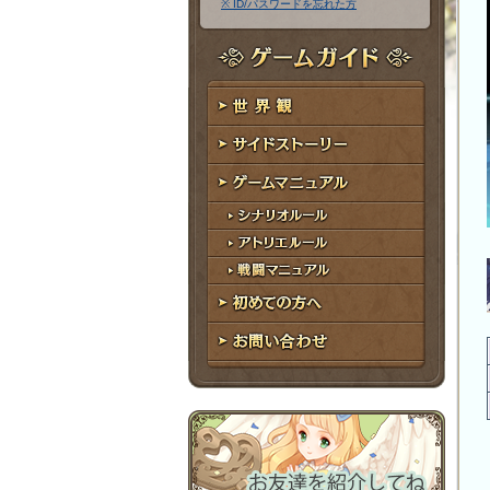
※ ID/パスワードを忘れた方
ア
ワ
ド
ー
レ
ド
ゲームガイド
ス
世界観
サイドストーリー
ゲームマニュアル
シナリオルール
アトリエルール
戦闘マニュアル
初めての方へ
お問い合わせ