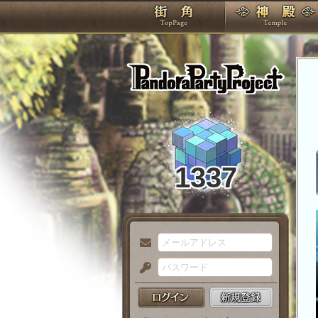
TOP
Pando
1337
メ
ー
パ
ル
ス