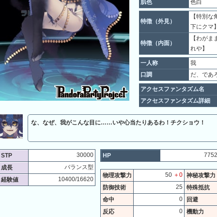
肌色
色白
【特別な角
特徴（外見）
下にクマ
【わがまま
特徴（内面）
れや】
一人称
我
口調
だ、であ
アクセスファンタズム名
アクセスファンタズム詳細
な、なぜ、我がこんな目に……いや心当たりあるわ！チクショウ！
30000
775
STP
HP
バランス型
成長
50
＋0
物理攻撃力
神秘攻撃力
10400/16620
経験値
25
防御技術
特殊抵抗
0
命中
回避
0
反応
機動力