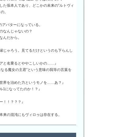
した張本人であり、どこかの未来の”ルトヴィ
もの。
Oのアバターになっている。
のなんじゃないの？
なんだから。
縁じゃろう。見てるだけというのも下らんし
アと名乗るとややこしいかの……』
辣なる魔女の主君”という意味の我等の言葉を
世界を治めた力というモノを……あ？』
ル1になってたのか！？』
ー！！？？？』
本来の混沌にもヴィロゥは存在する。