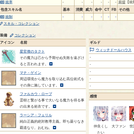
統率
-
-
-
-
-
-
前提
【統
包含スキル名
基本
消費
威力
命中
CT
FB
その他
統制
-
-
-
-
-
-
スキル・コレクション
装備
コレクション
アイコン
名前
ギルド
ウィッチドールハウス
星官僚のタクト
-
その魔力は己から予期せぬ失敗を遠ざけ
ると言われます。
-
-
マナ・ゲイン
-
周辺環境から魔力を取り込む高位術式を
その身に施しています。
-
ファルカウ・ローブ
感情
霊樹と繋がる事で大いなる魔力を得る事
の出来る術衣です。
ラーシア・フェリル
純白正義的絶対教導主義。即ち曇りなき
仲良くし
大ファン
世
覇道なり。おむね。
たい