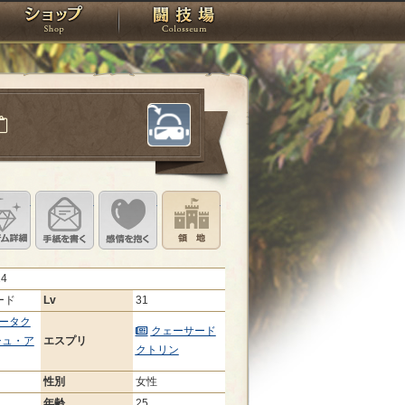
スタジオ
ショップ
闘技場
定
ル設定
アイテム詳細
手紙を書く
このキャラクターに感情を抱く
領地を見る
24
ード
Lv
31
ータク
クェーサード
シュ・ア
エスプリ
クトリン
性別
女性
年齢
25