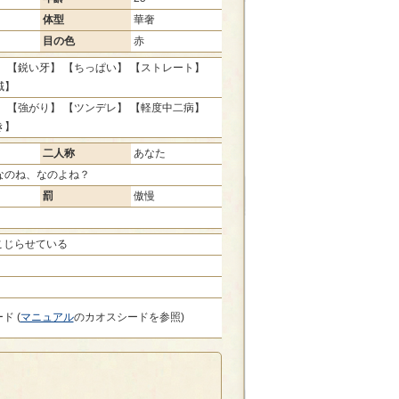
体型
華奢
目の色
赤
 【鋭い牙】 【ちっぱい】 【ストレート】
域】
 【強がり】 【ツンデレ】 【軽度中二病】
き】
二人称
あなた
なのね、なのよね？
罰
傲慢
こじらせている
ド (
マニュアル
のカオスシードを参照)