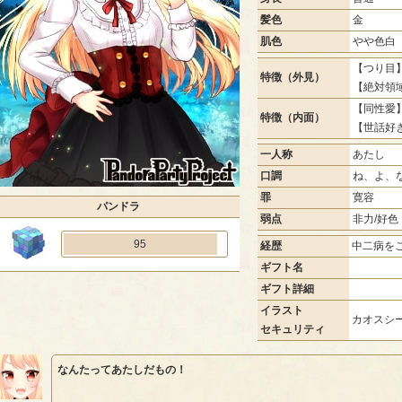
髪色
金
肌色
やや色白
【つり目】
特徴（外見）
【絶対領
【同性愛】
特徴（内面）
【世話好
一人称
あたし
口調
ね、よ、
罪
寛容
パンドラ
弱点
非力/好色
95
経歴
中二病を
ギフト名
ギフト詳細
イラスト
カオスシー
セキュリティ
なんたってあたしだもの！