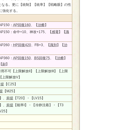
-2となる。更に【統制】【統率】【戦略眼】の性
に強化する。
P150：
AP回復160
、【
治癒
】
P150：命中+10、神攻+175、【
感電
】【
識
P260：
HP回復420
、FB+3、【
識別
】【
治
P360：
AP回復150
、
BS回復75
、【
治癒
】
【
副
】
併用不可【上限解放II】【上限解放III】【上限
】【上限解放V】
前提
【C25】
提
【M25】
】、
前提
【T20】・【LV15】
】、
前提
【能率I】・【冷静沈着】・【T3
V25】