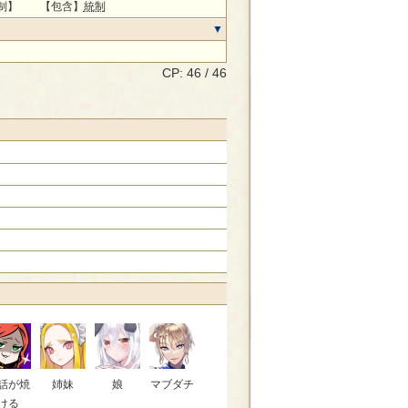
制】 【包含】
統制
CP: 46 / 46
話が焼
姉妹
娘
マブダチ
ける