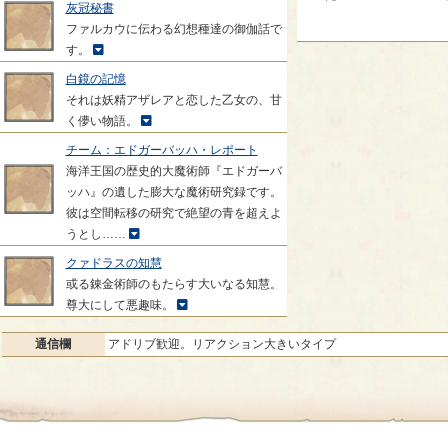
灰冠秘書
ファルカウに伝わる幻想種達の御伽話で
す。
白鏡の記憶
それは妖精アザレアと恋した乙女の、甘
く儚い物語。
チーム：エドガーバッハ・レポート
海洋王国の歴史的大魔術師『エドガーバ
ッハ』の遺した膨大な魔術研究録です。
彼は空間転移の研究で絶望の青を超えよ
うとし……
クァドラスの知慧
或る錬金術師のもたらす大いなる知慧。
尊大にして悪趣味。
通信欄
アドリブ歓迎。リアクション大きいタイプ