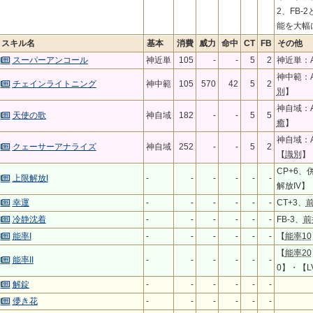
2、FB
能を大幅
スキル名
基本
消費
威力
命中
CT
FB
その他
スーパーアンコール
神近単
105
-
-
5
2
神近単：A
神中範：A
チェインライトニング
神中範
105
570
42
5
2
別
】
神自域：A
天使の歌
神自域
182
-
-
5
5
癒
】
神自域：A
クェーサーアナライズ
神自域
252
-
-
5
2
【
識別
】
CP+6、
上限解放I
-
-
-
-
-
-
解放IV
幸運
-
-
-
-
-
-
CT+3、
冷静沈着
-
-
-
-
-
-
FB-3、
前
能率I
-
-
-
-
-
-
【
能率10
【
能率20
能率II
-
-
-
-
-
-
0】・【L
解錠
-
-
-
-
-
-
儚き花
-
-
-
-
-
-