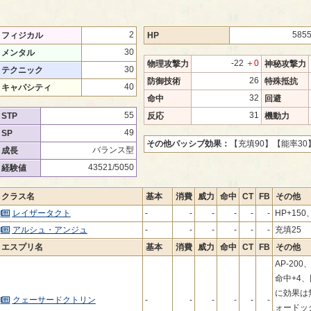
2
585
フィジカル
HP
30
メンタル
-22
＋0
物理攻撃力
神秘攻撃力
30
テクニック
26
防御技術
特殊抵抗
40
キャパシティ
32
命中
回避
55
31
STP
反応
機動力
49
SP
その他パッシブ効果：
【充填90】
【能率30
バランス型
成長
43521/5050
経験値
クラス名
基本
消費
威力
命中
CT
FB
その他
レイザータクト
-
-
-
-
-
-
HP+15
アルシュ・アンジュ
-
-
-
-
-
-
充填25
エスプリ名
基本
消費
威力
命中
CT
FB
その他
AP-2
命中+4、
に効果は
クェーサードクトリン
-
-
-
-
-
-
ォードッ