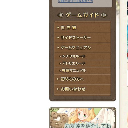
※ ID/パスワードを忘れた方
ア
ワ
ド
ー
レ
ド
ゲームガイド
ス
世界観
サイドストーリー
ゲームマニュアル
シナリオルール
アトリエルール
戦闘マニュアル
初めての方へ
お問い合わせ