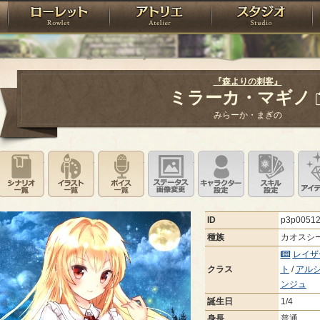
神殿
ローレット
アトリエ
raPartyProject
『森よりの刺客』
ミラーカ・マギノ
みらーか・まぎの
シナリオ一覧
イラスト一覧
ボイス一覧
ステータス画像変更
キャラクター設
スキ
ID
p3p0051
種族
カオスシ
レイザ
クラス
ト
/
アル
ンジュ
誕生日
1/4
身長
普通