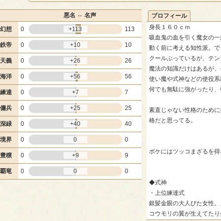
悪名 ⇔ 名声
プロフィール
身長１６０ｃｍ
幻想
0
+113
113
吸血鬼の血を引く魔女の一
鉄帝
0
+10
10
動く前に考える知性派。で
クールぶっているが、テン
天義
0
+26
26
魔法の知識だけはあるが、
海洋
0
+56
56
使い魔や式神などの使役系
何でも無駄に強がったり、
練達
0
+7
7
傭兵
0
+25
25
素直じゃない性格のために
格だと思ってる。
深緑
0
+40
40
境界
0
0
0
ボケにはツッコまざるを得
豊穣
0
+9
9
覇竜
0
0
0
◆式神
・上位練達式
銀髪金眼の大人びた女性。
コウモリの翼が生えてたり