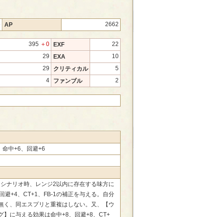
5
2662
AP
395
＋0
22
EXF
29
10
EXA
29
5
クリティカル
4
2
ファンブル
】
0、命中+6、回避+6
00、シナリオ時、レンジ2以内に存在する味方に
回避+4、CT+1、FB-1の補正を与える。自分
無く、同エスプリと重複はしない。又、【ウ
グ】に与える効果は命中+8、回避+8、CT+