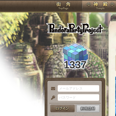
TOP
Pando
1337
メ
ー
パ
ル
ス