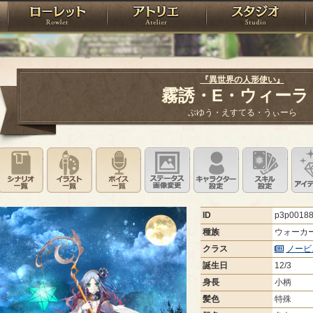
神殿
ローレット
アトリエ
raPartyProject
『異世界の人形使い』
霧誘・E・ウィー
ぶゆう・えすてる・うぃーら
シナリオ一覧
イラスト一覧
ボイス一覧
ステータス画像変更
キャラクター設
スキ
ID
p3p0018
種族
ウォーカ
クラス
ノービ
誕生日
12/3
身長
小柄
髪色
特殊