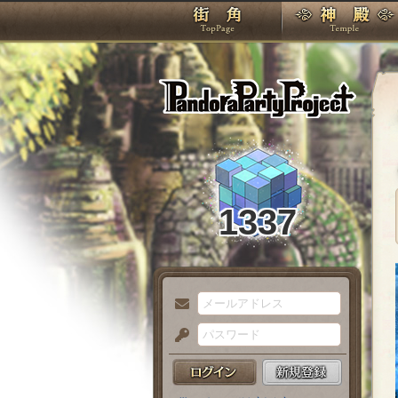
TOP
Pando
1337
メ
ー
パ
ル
ス