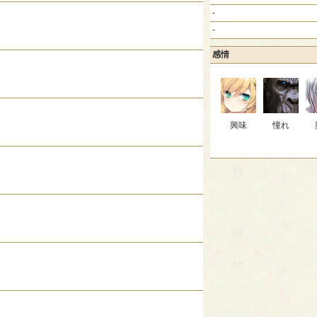
-
-
感情
興味
憧れ