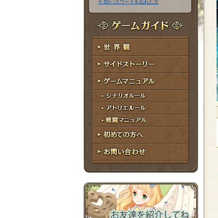
※ ID/パスワードを忘れた方
ア
ワ
ド
ー
レ
ド
ゲームガイド
ス
世界観
サイドストーリー
ゲームマニュアル
シナリオルール
アトリエルール
戦闘マニュアル
初めての方へ
お問い合わせ