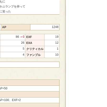
もに
かぶランプを持って
に笑った
6
1248
AP
86
＋0
19
EXF
26
12
EXA
5
1
クリティカル
4
10
ファンブル
P+50
P+100、EXF+2