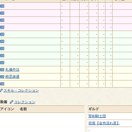
-
-
-
-
-
-
-
-
-
-
-
-
-
-
-
-
-
-
-
-
-
-
-
-
-
-
-
-
-
-
-
-
-
-
-
-
-
-
-
-
-
-
-
-
-
-
-
-
-
-
礼儀作法
-
-
-
-
-
-
精霊疎通
-
-
-
-
-
-
-
-
-
-
-
-
スキル・コレクション
装備
コレクション
アイコン
名前
ギルド
聖剣騎士団
宿屋【金色流れ星】
-