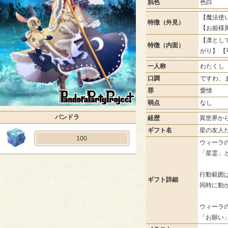
肌色
色白
【魔法使い
特徴（外見）
【お姫様
【凛として
特徴（内面）
がり】 
一人称
わたくし
口調
ですわ、
罪
愛情
弱点
なし
パンドラ
経歴
異世界か
ギフト名
星の友人た
100
ウィーラ
「星霊」
行動範囲
ギフト詳細
同時に動
ウィーラ
「お願い