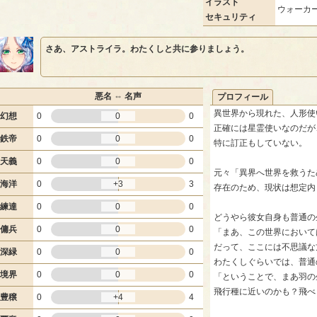
イラスト
ウォーカー
セキュリティ
さあ、アストライラ。わたくしと共に参りましょう。
悪名 ⇔ 名声
プロフィール
異世界から現れた、人形使
幻想
0
0
0
正確には星霊使いなのだが
鉄帝
0
0
0
特に訂正もしていない。
天義
0
0
0
元々「異界へ世界を救うた
海洋
0
+3
3
存在のため、現状は想定内
練達
0
0
0
どうやら彼女自身も普通の
傭兵
0
0
0
「まあ、この世界において
だって、ここには不思議な
深緑
0
0
0
わたくしぐらいでは、普通
境界
0
0
0
「ということで、まあ羽の
飛行種に近いのかも？飛べ
豊穣
0
+4
4