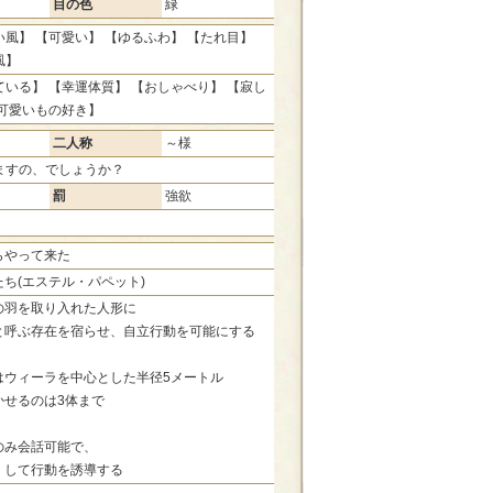
目の色
緑
風】 【可愛い】 【ゆるふわ】 【たれ目】
風】
いる】 【幸運体質】 【おしゃべり】 【寂し
【可愛いもの好き】
二人称
～様
ますの、でしょうか？
罰
強欲
らやって来た
ち(エステル・パペット)
の羽を取り入れた人形に
と呼ぶ存在を宿らせ、自立行動を可能にする
はウィーラを中心とした半径5メートル
かせるのは3体まで
のみ会話可能で、
」して行動を誘導する