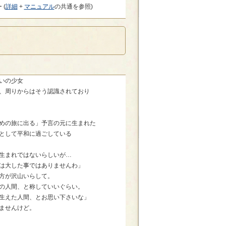
 (
詳細
+
マニュアル
の共通を参照)
いの少女
、周りからはそう認識されており
めの旅に出る」予言の元に生まれた
として平和に過ごしている
生まれではないらしいが…
は大した事ではありませんわ」
方が沢山いらして。
の人間、と称していいぐらい。
生えた人間、とお思い下さいな」
ませんけど。