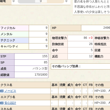
覇竜
0
0
0
星の名を持つ人形たちとと
不思議な存在がふわりと浮
人形使いの少女は楽しそう
9
249
フィジカル
HP
9
メンタル
86
＋0
物理攻撃力
神秘攻撃力
6
テクニック
26
防御技術
特殊抵抗
9
キャパシティ
5
命中
回避
155
12
STP
反応
機動力
85
SP
その他パッシブ効果：
バランス型
成長
170/1800
経験値
クラス名
基本
消費
威力
命中
CT
FB
その他
ノービス
-
-
-
-
-
-
HP+100、A
エスプリ名
基本
消費
威力
命中
CT
FB
その他
安心設計
-
-
-
-
-
-
HP+200、A
スキル名
基本
消費
威力
命中
CT
FB
その他