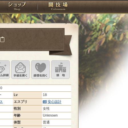
スタジオ
ショップ
闘技場
ラ
定
ル設定
アイテム詳細
手紙を書く
このキャラクターに感情を抱く
領地を見る
80
ー
Lv
18
ス
エスプリ
安心設計
性別
女性
年齢
Unknown
体型
普通