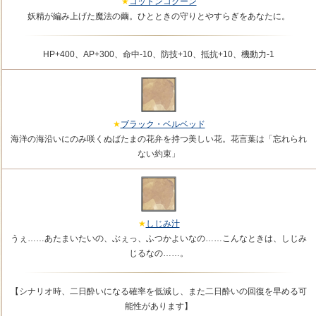
コットンコクーン
妖精が編み上げた魔法の繭。ひとときの守りとやすらぎをあなたに。
HP+400、AP+300、命中-10、防技+10、抵抗+10、機動力-1
ブラック・ベルベッド
海洋の海沿いにのみ咲くぬばたまの花弁を持つ美しい花。花言葉は「忘れられ
ない約束」
しじみ汁
うぇ……あたまいたいの、ぶぇっ、ふつかよいなの……こんなときは、しじみ
じるなの……。
【シナリオ時、二日酔いになる確率を低減し、また二日酔いの回復を早める可
能性があります】