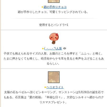
廻の手作りチョコ
廻が手作りしたチョコ。可愛くラッピングされている。
使用するとパンドラ+1
( ・◡・*)人形
子供でも抱えられるサイズの人形。お腹のところを押すと「ふふっ」と鳴く。
たまに押さなくても鳴くし、幼児化やらケモ耳を見ると奇声を上げることもあ
るらしい。
ヘリオライト
太陽の石をベゼルへ頂くピンキーリング。サンストーンは5月28日の誕生石で
もある。石言葉は『愛の祝福』『幸福な日々』。大切なシルキィへ廻からのク
リスマスプレゼント。