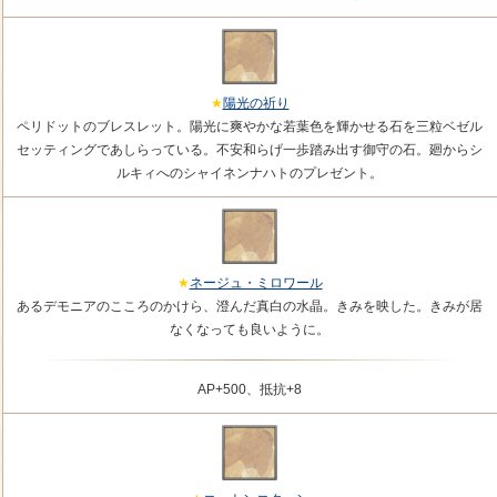
陽光の祈り
ペリドットのブレスレット。陽光に爽やかな若葉色を輝かせる石を三粒ベゼル
セッティングであしらっている。不安和らげ一歩踏み出す御守の石。廻からシ
ルキィへのシャイネンナハトのプレゼント。
ネージュ・ミロワール
あるデモニアのこころのかけら、澄んだ真白の水晶。きみを映した。きみが居
なくなっても良いように。
AP+500、抵抗+8