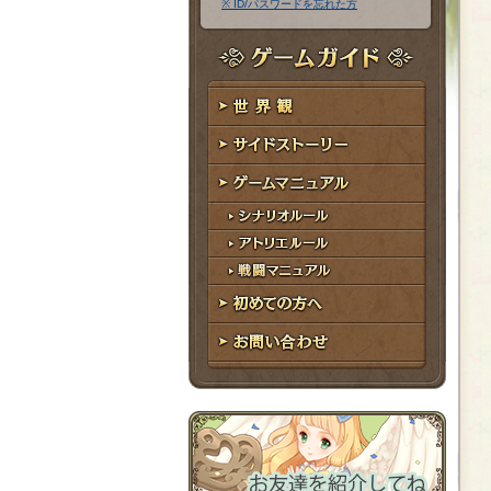
※ ID/パスワードを忘れた方
ア
ワ
ド
ー
レ
ド
ゲームガイド
ス
世界観
サイドストーリー
ゲームマニュアル
シナリオルール
アトリエルール
戦闘マニュアル
初めての方へ
お問い合わせ