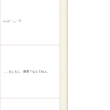
ふふ( ・◡・*)
……もしもし、廻君？なんてねぇ。