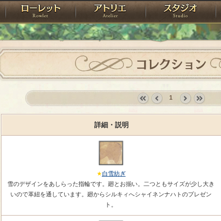
神殿
ローレット
アトリエ
raPartyProject
コレクション
1
«
‹
next
last
first
prev
›
»
詳細・説明
白雪紡ぎ
雪のデザインをあしらった指輪です。廻とお揃い。二つともサイズが少し大き
いので革紐を通しています。廻からシルキィへシャイネンナハトのプレゼン
ト。