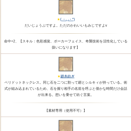
( ・◡・*)
だいじょうぶですよ。ただのかわいいもみじですよv
命中+2、【スキル：色彩感覚、ポーカーフェイス、奇襲技術を活性化している
扱いになります】
廻糸紡ぎ
ペリドットネックレス。同じ石を二つに割って廻とシルキィが持っている。術
式が組み込まれているため、石を握り相手の名前を呼ぶと僅かな時間だけ会話
が出来る。想いを乗せて紡ぐ言葉。
【素材専用（使用不可）】