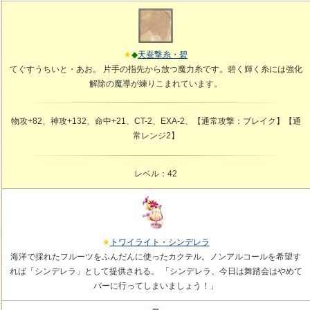
天蚕撃糸・碧
てぐすうちいと・あお。 片手の指先から放つ魔力糸です。碧く輝く糸には強化
解除の魔導が練りこまれています。
物攻+82、神攻+132、命中+21、CT-2、EXA-2、【通常攻撃：ブレイク】【通
常レンジ2】
レベル：42
トワイライト・シンデレラ
海洋で採れたフルーツをふんだんに使ったカクテル。ノンアルコールを希望す
れば「シンデレラ」として提供される。 「シンデレラ、今日は舞踏会はやめて
バーに行ってしまいましょう！」