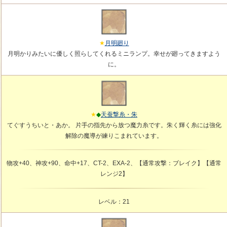
月明廻り
月明かりみたいに優しく照らしてくれるミニランプ。幸せが廻ってきますよう
に。
天蚕撃糸・朱
てぐすうちいと・あか。 片手の指先から放つ魔力糸です。朱く輝く糸には強化
解除の魔導が練りこまれています。
物攻+40、神攻+90、命中+17、CT-2、EXA-2、【通常攻撃：ブレイク】【通常
レンジ2】
レベル：21