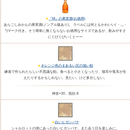
『M』の果実酒(お徳用)
あらごしみかんの果実酒(ノンアル版あり)。 ラベルには何ともかわいい( ・◡・
*)マーク付き。そう簡単に無くならないお徳用なサイズであるが、飲みやすさ
にぐびぐびいくとーー
オレンジ色のまあるい圧の強い飴
練達で作られたらしい不思議な飴。食べると小さくなったり、猫耳や兎耳が生
えたりするかもしれない。見たい。けど多分しない。
神攻+30、抵抗-8
白いヒガンバナ
シャルロットの傍にあった白いヒガンバナ。また会う日を楽しみに。