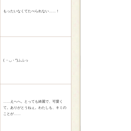
もったいなくてたべられない……！
( ・◡・*)ふふっ
……えへへ。とっても綺麗で、可愛く
て。ありがとうねぇ。わたしも、キミの
ことが……