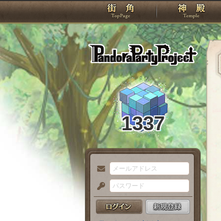
TOP
Pando
1337
メ
ー
パ
ル
ス