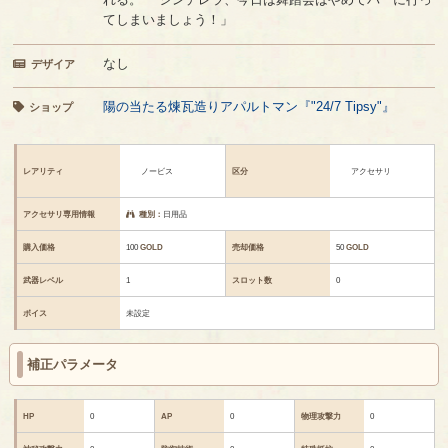
てしまいましょう！」
なし
デザイア
陽の当たる煉瓦造りアパルトマン『"24/7 Tipsy"』
ショップ
レアリティ
ノービス
区分
アクセサリ
アクセサリ専用情報
種別：
日用品
購入価格
100
GOLD
売却価格
50
GOLD
武器レベル
1
スロット数
0
ボイス
未設定
補正パラメータ
HP
0
AP
0
物理攻撃力
0