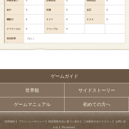
神秘攻撃力
0
防御技術
0
特殊抵抗
0
命中
0
回避
0
反応
0
機動力
0
ＥＸＦ
0
ＥＸＡ
0
クリティカル
0
ファンブル
0
追加効果
（なし）
ゲームガイド
世界観
サイドストーリー
ゲームマニュアル
初めての方へ
利用規約
プライバシーポリシー
特定商取引法に基づく表示
二次創作のガイドライン
お問い合
わせ
Re:version