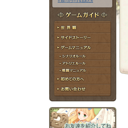
※ ID/パスワードを忘れた方
ア
ワ
ド
ー
レ
ド
ゲームガイド
ス
世界観
サイドストーリー
ゲームマニュアル
シナリオルール
アトリエルール
戦闘マニュアル
初めての方へ
お問い合わせ