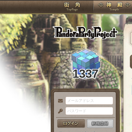
TOP
Pando
1337
メ
ー
パ
ル
ス