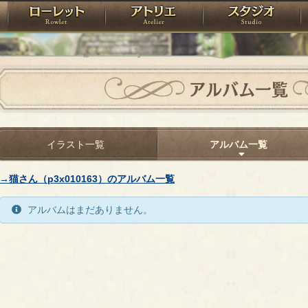
神殿
ローレット
アトリエ
raPartyProject
アルバム一覧
イラスト一覧
アルバム一覧
→猫さん（p3x010163）のアルバム一覧
アルバムはまだありません。