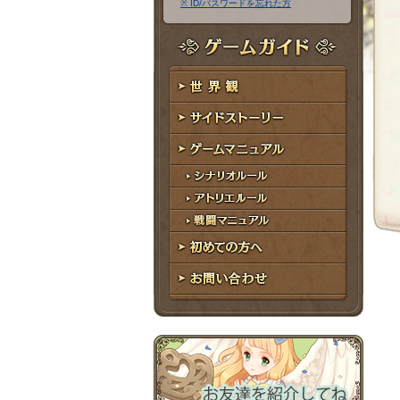
※ ID/パスワードを忘れた方
ア
ワ
ド
ー
レ
ド
ゲームガイド
ス
世界観
サイドストーリー
ゲームマニュアル
シナリオルール
アトリエルール
戦闘マニュアル
初めての方へ
お問い合わせ