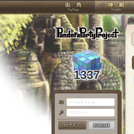
TOP
Pando
1337
メ
ー
パ
ル
ス